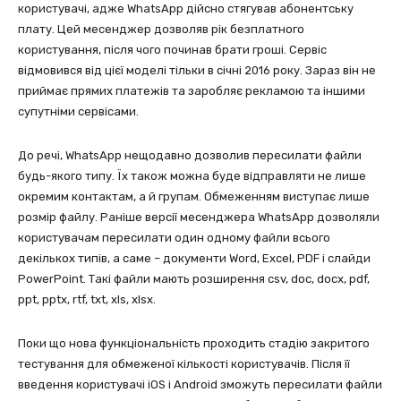
користувачі, адже WhatsApp дійсно стягував абонентську
плату. Цей месенджер дозволяв рік безплатного
користування, після чого починав брати гроші. Сервіс
відмовився від цієї моделі тільки в січні 2016 року. Зараз він не
приймає прямих платежів та заробляє рекламою та іншими
супутніми сервісами.
До речі, WhatsApp нещодавно дозволив пересилати файли
будь-якого типу. Їх також можна буде відправляти не лише
окремим контактам, а й групам. Обмеженням виступає лише
розмір файлу. Раніше версії месенджера WhatsApp дозволяли
користувачам пересилати один одному файли всього
декількох типів, а саме – документи Word, Excel, PDF і слайди
PowerPoint. Такі файли мають розширення csv, doc, docx, pdf,
ppt, pptx, rtf, txt, xls, xlsx.
Поки що нова функціональність проходить стадію закритого
тестування для обмеженої кількості користувачів. Після її
введення користувачі iOS і Android зможуть пересилати файли