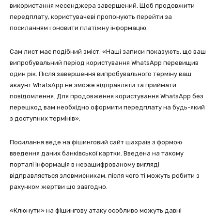
використання месенджера завершений. Щоб продовжити
передплату, користувачеві пропонують перейти за
посиланням і оновити платіжну інформацію.
Сам лист має подібний зміст: «Наші записи показують, що ваш
випробувальний період користування WhatsApp перевищив
один рік. Після завершення випробувального терміну ваш
акаунт WhatsApp не зможе відправляти та приймати
повідомлення. Для продовження користування WhatsApp без
перешкод вам необхідно оформити передплату на будь-який
з доступних термінів».
Посилання веде на фішинговий сайт шахраїв з формою
введення даних банківської картки. Введена на такому
порталі інформація в незашифрованому вигляді
відправляється зловмисникам, після чого ті можуть робити з
рахунком жертви що завгодно.
«Клюнути» на фішингову атаку особливо можуть давні