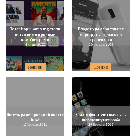
Телевізори Samsung стали
Владельцы Asha узнают
потужними ігровими
маршруты городского
комп’ютерами
транспорта
4 Січня 2022
26 Березня 2013
Новини
Новини
Восемь разочарований нового
Смартфони вчитимуться,
iPad
щоб знищувати себе
13 Березня 2012
29 Вересня 2015