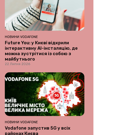
НОВИНИ VODAFONE
Future You: у Києві відкрили
інтерактивну AI-інсталяцію, де
можна зустрітися із собою з
майбутнього
22 Липня 2026
НОВИНИ VODAFONE
Vodafone запустив 5G у всіх
районах Києва