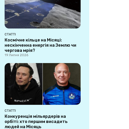
СТАТТІ
Космічне кільце на Місяці:
нескінченна енергія на Землю чи
чергова мрія?
19 Липня 2026
СТАТТІ
Конкуренція мільярдерів на
орбіті: хто першим висадить
людей на Місяць