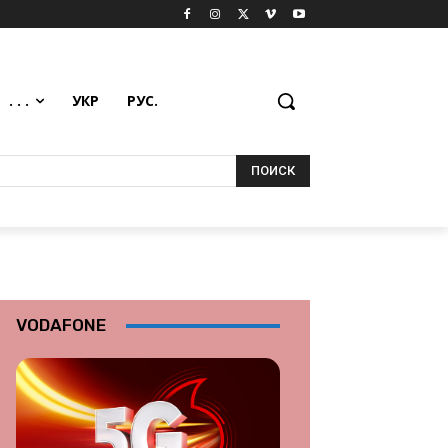
. . .
УКР
РУС.
ПОИСК
VODAFONE