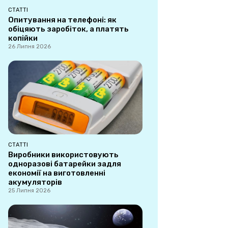
СТАТТІ
Опитування на телефоні: як
обіцяють заробіток, а платять
копійки
26 Липня 2026
СТАТТІ
Виробники використовують
одноразові батарейки задля
економії на виготовленні
акумуляторів
25 Липня 2026