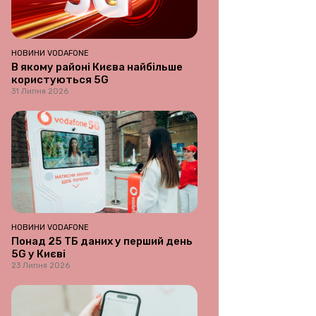
НОВИНИ VODAFONE
В якому районі Києва найбільше
користуються 5G
31 Липня 2026
НОВИНИ VODAFONE
Понад 25 ТБ даних у перший день
5G у Києві
23 Липня 2026