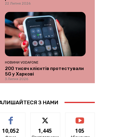
22 Липня 2026
НОВИНИ VODAFONE
200 тисяч клієнтів протестували
5G у Харкові
3 Липня 2026
АЛИШАЙТЕСЯ З НАМИ
10,052
1,445
105
Фани
Послідовники
Абоненти