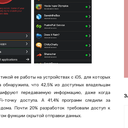
тикой ее работы на устройствах с iOS, для которых
а обнаружила, что 42,5% из доступных владельцам
 шифруют передаваемую информацию, даже когда
З
Fi-точку доступа. А 41,4% программ следили за
едома. Почти 20% разработок требовали доступ к
том функции скрытой отправки данных.