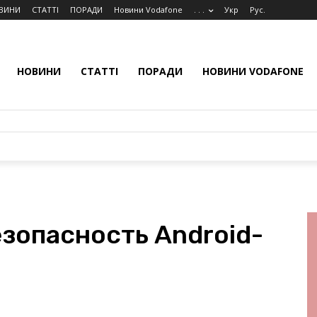
ВИНИ
СТАТТІ
ПОРАДИ
Новини Vodafone
. . .
Укр
Рус.
НОВИНИ
СТАТТІ
ПОРАДИ
НОВИНИ VODAFONE
езопасность Android-