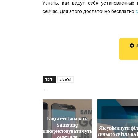
Узнать, как ведут себя установленные
сейчас. Для этого достаточно бесплатно
с
Ч
ТЕГИ
clueful
686
Бюджетні апарати
Samsung
Як увімкнути фі
використовуватимуть
синього світла на 
селфі для