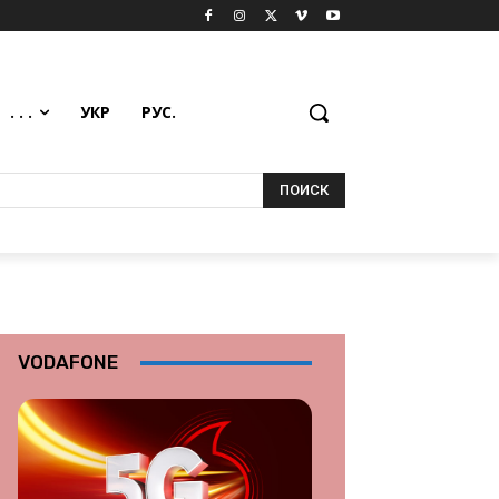
. . .
УКР
РУС.
ПОИСК
VODAFONE