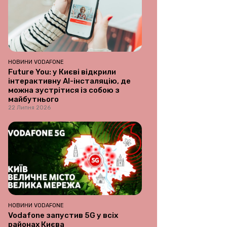
НОВИНИ VODAFONE
Future You: у Києві відкрили
інтерактивну AI-інсталяцію, де
можна зустрітися із собою з
майбутнього
22 Липня 2026
НОВИНИ VODAFONE
Vodafone запустив 5G у всіх
районах Києва