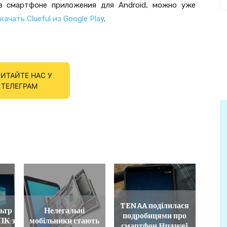
 в смартфоне приложения для Android, можно уже
качать Clueful из Google Play
.
ИТАЙТЕ НАС У
ТЕЛЕГРАМ
TENAA поділилася
льтр
Нелегальні
подробицями про
ПК з
мобільники стають
смартфон Huawei