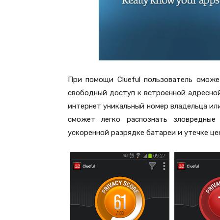
При помощи Clueful пользователь смож
свободный доступ к встроенной адресной
интернет уникальный номер владельца ил
сможет легко распознать зловредные
ускоренной разрядке батареи и утечке це