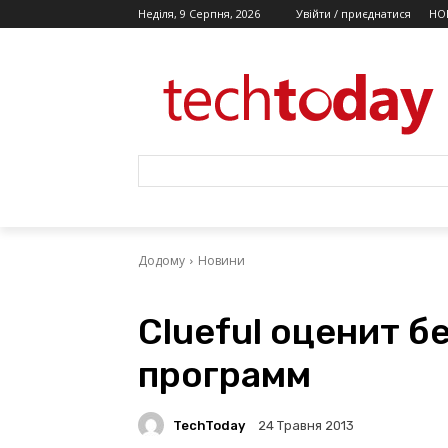
Неділя, 9 Серпня, 2026
Увійти / приєднатися
НО
Додому
Новини
Clueful оценит б
программ
TechToday
24 Травня 2013