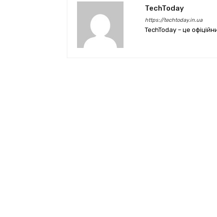
TechToday
https://techtoday.in.ua
TechToday – це офіційн