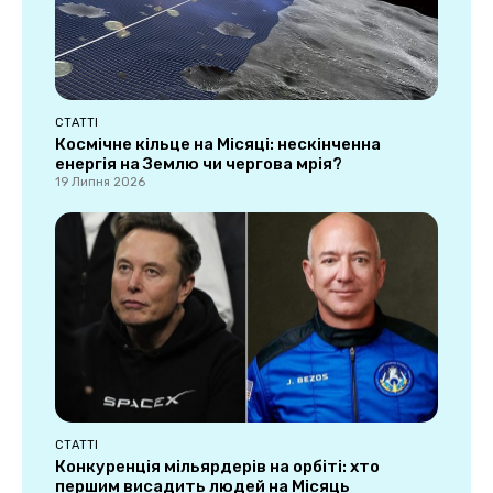
СТАТТІ
Космічне кільце на Місяці: нескінченна
енергія на Землю чи чергова мрія?
19 Липня 2026
СТАТТІ
Конкуренція мільярдерів на орбіті: хто
першим висадить людей на Місяць