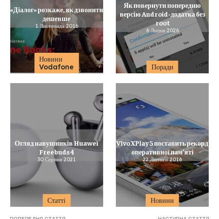
Як повернути попередню
«Діалог» розкаже, як дзвонити
версію Android‑додатка без
дешевше
root
1 Листопада 2016
6 Липня 2026
Новини
Vodafone
Поради
Огляд навушників Huawei
Vivo XPlay 5 поставить рекорд
Freebuds 4
оперативної пам’яті
30 Серпня 2021
22 Лютого 2016
Статті
Новини