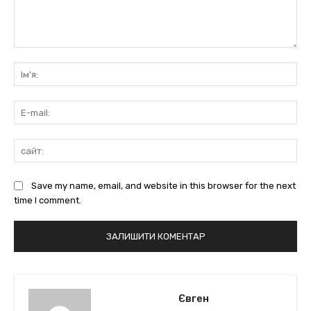
коментарі:
Ім'
E-
mai
сай
Save my name, email, and website in this browser for the next
time I comment.
Євген