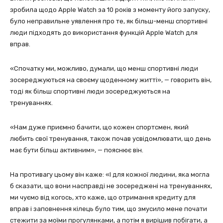
зробила щодо Apple Watch за 10 років з моменту його запуску,
було неправильне уявлення про те, як більш-менш спортивні
люди підходять до використання функцій Apple Watch для
вправ.
«Спочатку ми, можливо, думали, що менш спортивні люди
зосереджуються на своєму щоденному житті», — говорить він,
тоді як більш спортивні люди зосереджуються на
тренуваннях.
«Нам дуже приємно бачити, що кожен спортсмен, який
любить свої тренування, також почав усвідомлювати, що день
має бути більш активним», — пояснює він.
На противагу цьому він каже: «І для кожної людини, яка могла
б сказати, що вони насправді не зосереджені на тренуваннях,
ми чуємо від когось, хто каже, що отримання кредиту для
вправ і заповнення кілець було тим, що змусило мене почати
стежити за моїми прогулянками, а потім я вирішив побігати, а