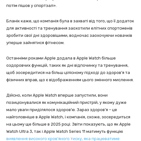
потім пішов у спортзал».
Бланік каже, що компанія була в захваті від того, що її додаток
для активності та тренування заохотили елітних спортсменів
зробити свої дні здоровішими, водночас заохочуючи новачків
уперше зайнятися фітнесом.
Останніми роками Apple додала в Apple Watch більше
оздоровчих функцій, таких як дні відпочинку та тренування,
щоб зосередитися на більш цілісному підході до здоров’я та
фізичних вправ, що є відображенням цього змінного мислення.
Дійсно, коли Apple Watch вперше запустили, вони
позиціонувалися як комунікаційний пристрій, у якому дуже
мало уваги приділялося здоров’ю. Зараз здоров’я – це
найголовніше в Apple Watch, і компанія, схоже, зосередиться
на цьому ще більше в 2025 році. Звіти показують, що як Apple
Watch Ultra 3, так і Apple Watch Series 11 матимуть функцію
виявлення високого кров’яного тиску, яка працюватиме