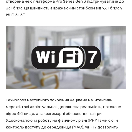
створена нею платформа Pro Series Gen 3 підтримуватиме до
33 Гбіт/с. Ця швидкість є вражаючим стрибком від 9,6 Гбіт/с у
Wi-Fi 6 і 6E.
Технологія наступного покоління націлена на інтенсивні
мережі, такі як віртуальна і доповнена реальність, потокове
відео 4K і вище, а також хмарні обчислення та ігри.
Удосконалюючи роботу на фізичному рівні (PHY) змінюючи
контроль доступу до середовища (MAC), Wi-Fi 7 дозволить