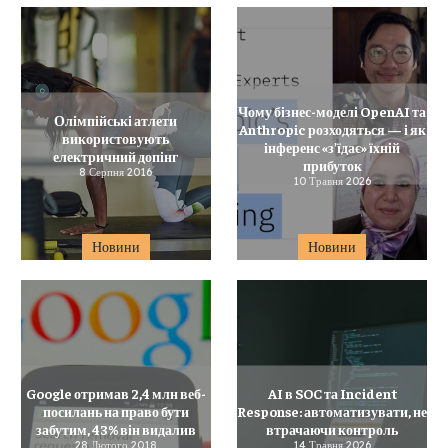
Чому бізнес-моделі OpenAI та
Олімпійські атлети
Anthropic розходяться — і як
використовують
інференс «з’їдає» їхній
електричний допінг
прибуток
8 Серпня 2016
10 Травня 2026
Новини
Новини
Google отримав 2,4 млн веб-
AI в SOC та Incident
посилань на право бути
Response: автоматизувати, не
забутим, 43% він видалив
втрачаючи контроль
28 Лютого 2018
14 Травня 2026