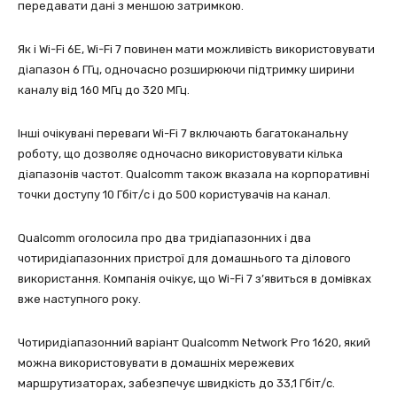
передавати дані з меншою затримкою.
Як і Wi-Fi 6E, Wi-Fi 7 повинен мати можливість використовувати
діапазон 6 ГГц, одночасно розширюючи підтримку ширини
каналу від 160 МГц до 320 МГц.
Інші очікувані переваги Wi-Fi 7 включають багатоканальну
роботу, що дозволяє одночасно використовувати кілька
діапазонів частот. Qualcomm також вказала на корпоративні
точки доступу 10 Гбіт/с і до 500 користувачів на канал.
Qualcomm оголосила про два тридіапазонних і два
чотиридіапазонних пристрої для домашнього та ділового
використання. Компанія очікує, що Wi-Fi 7 з’явиться в домівках
вже наступного року.
Чотиридіапазонний варіант Qualcomm Network Pro 1620, який
можна використовувати в домашніх мережевих
маршрутизаторах, забезпечує швидкість до 33,1 Гбіт/с.