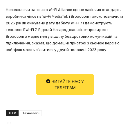
Незважаючи на те, що Wi-Fi Alliance ще не закінчив стандарт,
виробники чіпсетів Wi-Fi MediaTek і Broadcom також позначили
2023 рік як очікувану дату дебюту Wi-Fi 7 і демонструють
технології Wi-Fi 7. Віджай Нагараджан, віце-президент
Broadcom з маркетингу відділу бездротових комунікацій та
підключення, сказав, що домашні пристрої з сьомою версією
вай-фаю мають з’явитися у другій половині 2023 року.
ЧИТАЙТЕ НАС У
ТЕЛЕГРАМ
ТЕГИ
Технології
887