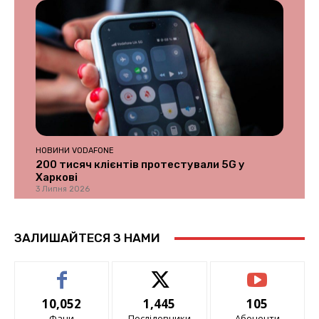
НОВИНИ VODAFONE
200 тисяч клієнтів протестували 5G у
Харкові
3 Липня 2026
ЗАЛИШАЙТЕСЯ З НАМИ
10,052
1,445
105
Фани
Послідовники
Абоненти