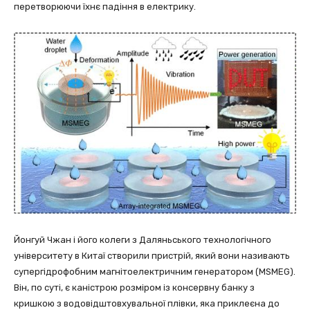
перетворюючи їхнє падіння в електрику.
Йонгуй Чжан і його колеги з Даляньського технологічного
університету в Китаї створили пристрій, який вони називають
супергідрофобним магнітоелектричним генератором (MSMEG).
Він, по суті, є каністрою розміром із консервну банку з
кришкою з водовідштовхувальної плівки, яка приклеєна до