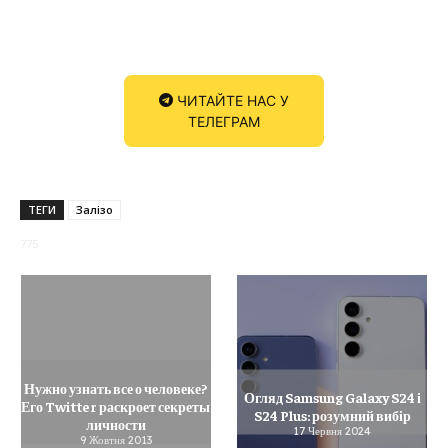
ЧИТАЙТЕ НАС У
ТЕЛЕГРАМ
ТЕГИ
Залізо
775
Нужно узнать все о человеке?
Огляд Samsung Galaxy S24 і
Его Twitter раскроет секреты
S24 Plus: розумний вибір
личности
17 Червня 2024
9 Жовтня 2013