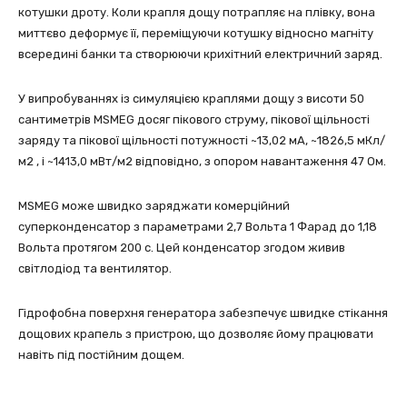
котушки дроту. Коли крапля дощу потрапляє на плівку, вона
миттєво деформує її, переміщуючи котушку відносно магніту
всередині банки та створюючи крихітний електричний заряд.
У випробуваннях із симуляцією краплями дощу з висоти 50
сантиметрів MSMEG досяг пікового струму, пікової щільності
заряду та пікової щільності потужності ~13,02 мА, ~1826,5 мКл/
м2 , і ~1413,0 мВт/м2 відповідно, з опором навантаження 47 Ом.
MSMEG може швидко заряджати комерційний
суперконденсатор з параметрами 2,7 Вольта 1 Фарад до 1,18
Вольта протягом 200 с. Цей конденсатор згодом живив
світлодіод та вентилятор.
Гідрофобна поверхня генератора забезпечує швидке стікання
дощових крапель з пристрою, що дозволяє йому працювати
навіть під постійним дощем.