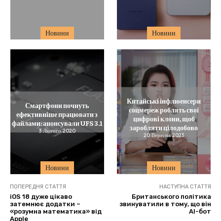
Новини
Новини
Китайські інфлюенсери
Смартфони почнуть
соцмереж роблять свої
ефективніше працювати з
цифрові клони, щоб
файлами: анонсували UFS 3.1
заробляти цілодобово
3 Лютого 2020
20 Вересня 2023
Новини
Новини
ПОПЕРЕДНЯ СТАТТЯ
НАСТУПНА СТАТТЯ
iOS 18 дуже цікаво
Британського політика
затемнює додатки –
звинуватили в тому, що він
«розумна математика» від
АІ-бот
Apple