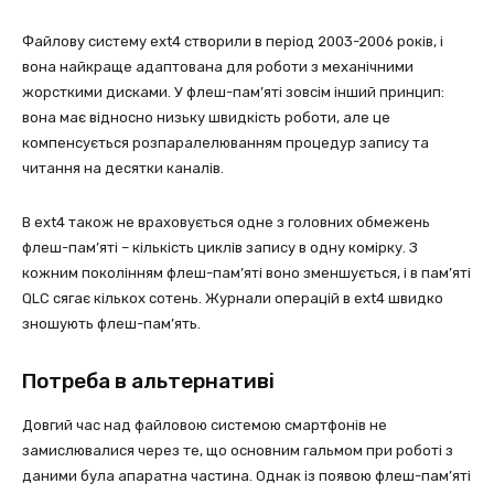
Файлову систему еxt4 створили в період 2003-2006 років, і
вона найкраще адаптована для роботи з механічними
жорсткими дисками. У флеш-пам’яті зовсім інший принцип:
вона має відносно низьку швидкість роботи, але це
компенсується розпаралелюванням процедур запису та
читання на десятки каналів.
В ext4 також не враховується одне з головних обмежень
флеш-пам’яті – кількість циклів запису в одну комірку. З
кожним поколінням флеш-пам’яті воно зменшується, і в пам’яті
QLC сягає кількох сотень. Журнали операцій в ext4 швидко
зношують флеш-пам’ять.
Потреба в альтернативі
Довгий час над файловою системою смартфонів не
замислювалися через те, що основним гальмом при роботі з
даними була апаратна частина. Однак із появою флеш-пам’яті