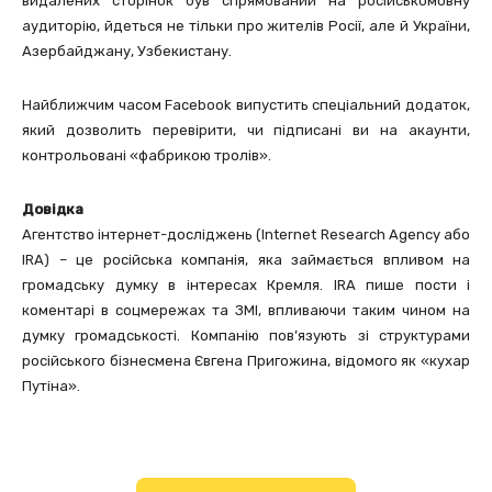
видалених сторінок був спрямований на російськомовну
аудиторію, йдеться не тільки про жителів Росії, але й України,
Азербайджану, Узбекистану.
Найближчим часом Facebook випустить спеціальний додаток,
який дозволить перевірити, чи підписані ви на акаунти,
контрольовані «фабрикою тролів».
Довідка
Агентство інтернет-досліджень (Internet Research Agency або
IRA) – це російська компанія, яка займається впливом на
громадську думку в інтересах Кремля. IRA пише пости і
коментарі в соцмережах та ЗМІ, впливаючи таким чином на
думку громадськості. Компанію пов’язують зі структурами
російського бізнесмена Євгена Пригожина, відомого як «кухар
Путіна».