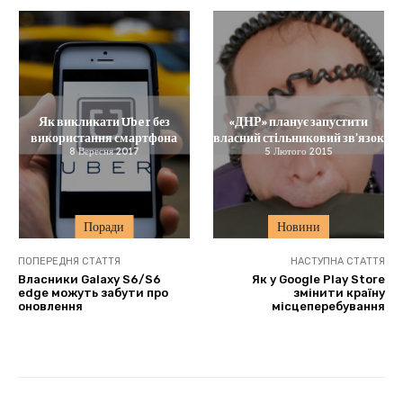
Як викликати Uber без
«ДНР» планує запустити
використання смартфона
власний стільниковий зв’язок
8 Вересня 2017
5 Лютого 2015
Поради
Новини
ПОПЕРЕДНЯ СТАТТЯ
НАСТУПНА СТАТТЯ
Власники Galaxy S6/S6
Як у Google Play Store
edge можуть забути про
змінити країну
оновлення
місцеперебування