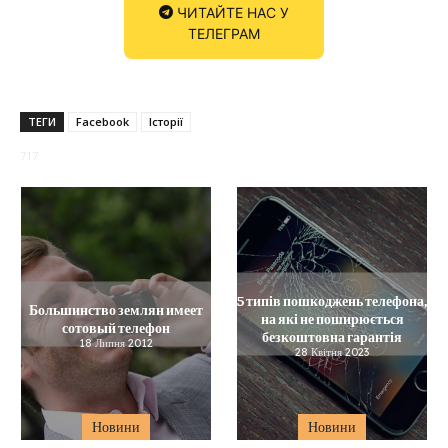
ЧИТАЙТЕ НАС У
ТЕЛЕГРАМ
ТЕГИ
Facebook
Історії
717
5 типів пошкоджень телефона,
Большинство землян имеет
на які не поширюється
сотовый телефон
безкоштовна гарантія
18 Липня 2012
28 Квітня 2023
Новини
Новини