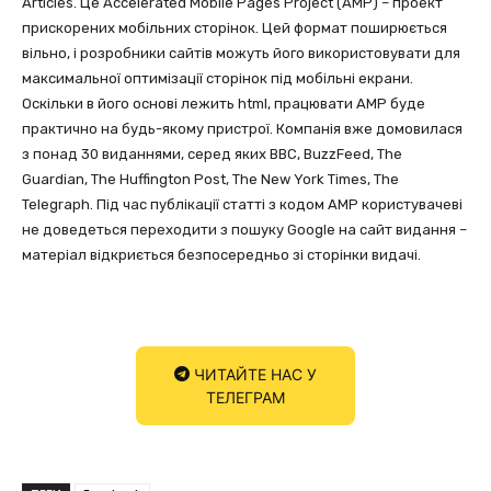
Articles. Це Accelerated Mobile Pages Project (AMP) – проект
прискорених мобільних сторінок. Цей формат поширюється
вільно, і розробники сайтів можуть його використовувати для
максимальної оптимізації сторінок під мобільні екрани.
Оскільки в його основі лежить html, працювати AMP буде
практично на будь-якому пристрої. Компанія вже домовилася
з понад 30 виданнями, серед яких BBC, BuzzFeed, The
Guardian, The Huffington Post, The New York Times, The
Telegraph. Під час публікації статті з кодом AMP користувачеві
не доведеться переходити з пошуку Google на сайт видання –
матеріал відкриється безпосередньо зі сторінки видачі.
ЧИТАЙТЕ НАС У
ТЕЛЕГРАМ