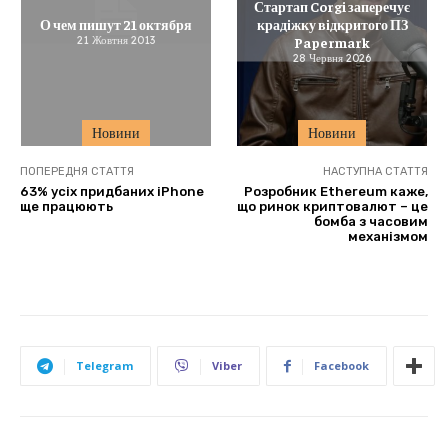
Стартап Corgi заперечує
О чем пишут 21 октября
крадіжку відкритого ПЗ
21 Жовтня 2013
Papermark
28 Червня 2026
Новини
Новини
ПОПЕРЕДНЯ СТАТТЯ
НАСТУПНА СТАТТЯ
63% усіх придбаних iPhone
Розробник Ethereum каже,
ще працюють
що ринок криптовалют – це
бомба з часовим
механізмом
Telegram
Viber
Facebook