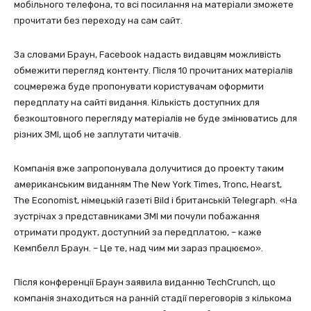
мобільного телефона, то всі посилання на матеріали зможете
прочитати без переходу на сам сайт.
За словами Браун, Facebook надасть видавцям можливість
обмежити перегляд контенту. Після 10 прочитаних матеріалів
соцмережа буде пропонувати користувачам оформити
передплату на сайті видання. Кількість доступних для
безкоштовного перегляду матеріалів не буде змінюватись для
різних ЗМІ, щоб не заплутати читачів.
Компанія вже запропонувала долучитися до проекту таким
американським виданням The New York Times, Tronc, Hearst,
The Economist, німецькій газеті Bild і британській Telegraph. «На
зустрічах з представниками ЗМІ ми почули побажання
отримати продукт, доступний за передплатою, – каже
Кемпбелл Браун. – Це те, над чим ми зараз працюємо».
Після конференції Браун заявила виданню TechCrunch, що
компанія знаходиться на ранній стадії переговорів з кількома