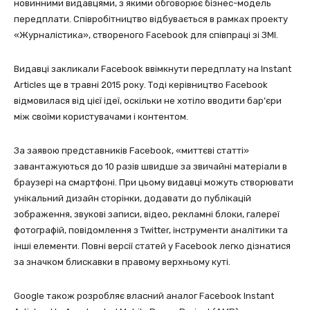
новинними видавцями, з якими обговорює бізнес-модель
передплати. Співробітництво відбувається в рамках проекту
«Журналістика», створеного Facebook для співпраці зі ЗМІ.
Видавці закликали Facebook ввімкнути передплату на Instant
Articles ще в травні 2015 року. Тоді керівництво Facebook
відмовилася від цієї ідеї, оскільки не хотіло вводити бар’єри
між своїми користувачами і контентом.
За заявою представників Facebook, «миттєві статті»
завантажуються до 10 разів швидше за звичайні матеріали в
браузері на смартфоні. При цьому видавці можуть створювати
унікальний дизайн сторінки, додавати до публікацій
зображення, звукові записи, відео, рекламні блоки, галереї
фотографій, повідомлення з Twitter, інструменти аналітики та
інші елементи. Повні версії статей у Facebook легко дізнатися
за значком блискавки в правому верхньому куті.
Google також розробляє власний аналог Facebook Instant