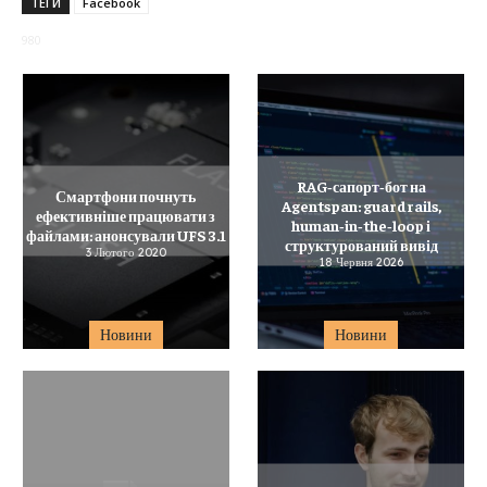
ТЕГИ
Facebook
980
RAG‑сапорт‑бот на
Смартфони почнуть
Agentspan: guardrails,
ефективніше працювати з
human‑in‑the‑loop і
файлами: анонсували UFS 3.1
структурований вивід
3 Лютого 2020
18 Червня 2026
Новини
Новини