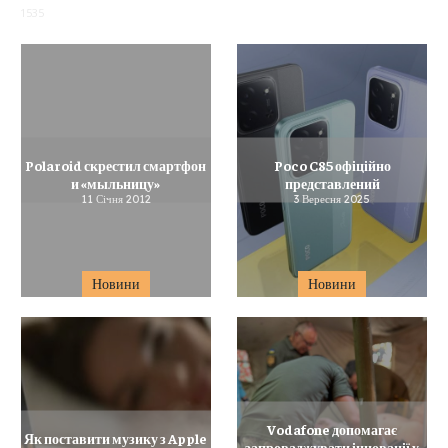
1535
Polaroid скрестил смартфон
Poco C85 офіційно
и «мыльницу»
представлений
11 Січня 2012
3 Вересня 2025
Новини
Новини
Vodafone допомагає
Як поставити музику з Apple
запроваджувати інновації у