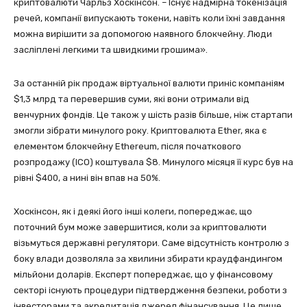
криптовалюти Чарльз Хоскінсон. – Існує надмірна токенізація
речей, компанії випускають токени, навіть коли їхні завдання
можна вирішити за допомогою наявного блокчейну. Люди
засліплені легкими та швидкими грошима».
За останній рік продаж віртуальної валюти приніс компаніям
$1,3 млрд та перевершив суми, які вони отримали від
венчурних фондів. Це також у шість разів більше, ніж стартапи
змогли зібрати минулого року. Криптовалюта Ether, яка є
елементом блокчейну Ethereum, після початкового
розпродажу (ICO) коштувала $8. Минулого місяця її курс був на
рівні $400, а нині він впав на 50%.
Хоскінсон, як і деякі його інші колеги, попереджає, що
поточний бум може завершитися, коли за криптовалюти
візьмуться державні регулятори. Саме відсутність контролю з
боку влади дозволяла за хвилини збирати краудфандингом
мільйони доларів. Експерт попереджає, що у фінансовому
секторі існують процедури підтвердження безпеки, роботи з
інвесторами та акредитація джерел фінансування. Це лише