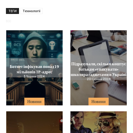
ТЕГИ
Технології
800
Підрахували, скільки коштує
Ботнет інфікував понад 19
батькам «упакувати»
мільйонів IP-адрес
школяра гаджетами в Україні
3 Червня 2024
20 Серпня 2019
Новини
Новини