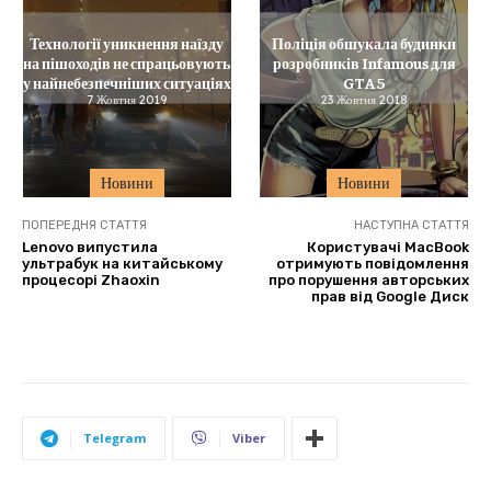
Технології уникнення наїзду
Поліція обшукала будинки
на пішоходів не спрацьовують
розробників Infamous для
у найнебезпечніших ситуаціях
GTA 5
7 Жовтня 2019
23 Жовтня 2018
Новини
Новини
ПОПЕРЕДНЯ СТАТТЯ
НАСТУПНА СТАТТЯ
Lenovo випустила
Користувачі MacBook
ультрабук на китайському
отримують повідомлення
процесорі Zhaoxin
про порушення авторських
прав від Google Диск
Telegram
Viber