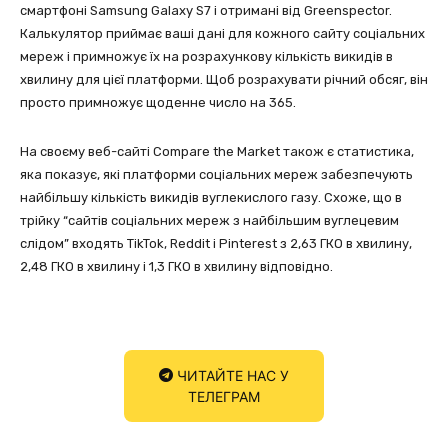
смартфоні Samsung Galaxy S7 і отримані від Greenspector.
Калькулятор приймає ваші дані для кожного сайту соціальних
мереж і примножує їх на розрахункову кількість викидів в
хвилину для цієї платформи. Щоб розрахувати річний обсяг, він
просто примножує щоденне число на 365.
На своєму веб-сайті Compare the Market також є статистика,
яка показує, які платформи соціальних мереж забезпечують
найбільшу кількість викидів вуглекислого газу. Схоже, що в
трійку “сайтів соціальних мереж з найбільшим вуглецевим
слідом” входять TikTok, Reddit і Pinterest з 2,63 ГКО в хвилину,
2,48 ГКО в хвилину і 1,3 ГКО в хвилину відповідно.
ЧИТАЙТЕ НАС У
ТЕЛЕГРАМ