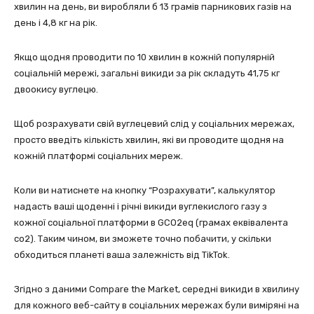
хвилин на день, ви виробляли б 13 грамів парникових газів на
день і 4,8 кг на рік.
Якщо щодня проводити по 10 хвилин в кожній популярній
соціальній мережі, загальні викиди за рік складуть 41,75 кг
двоокису вуглецю.
Щоб розрахувати свій вуглецевий слід у соціальних мережах,
просто введіть кількість хвилин, які ви проводите щодня на
кожній платформі соціальних мереж.
Коли ви натиснете на кнопку “Розрахувати”, калькулятор
надасть ваші щоденні і річні викиди вуглекислого газу з
кожної соціальної платформи в GCO2eq (грамах еквівалента
co2). Таким чином, ви зможете точно побачити, у скільки
обходиться планеті ваша залежність від TikTok.
Згідно з даними Compare the Market, середні викиди в хвилину
для кожного веб-сайту в соціальних мережах були виміряні на