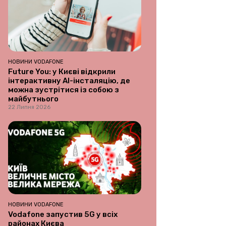
НОВИНИ VODAFONE
Future You: у Києві відкрили
інтерактивну AI-інсталяцію, де
можна зустрітися із собою з
майбутнього
22 Липня 2026
НОВИНИ VODAFONE
Vodafone запустив 5G у всіх
районах Києва