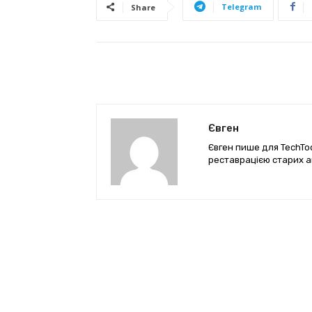
Telegram
Share
Євген
Євген пише для TechTod
реставрацією старих а