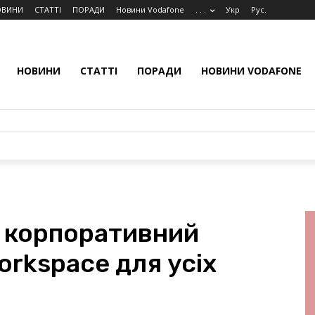
ОВИНИ
СТАТТІ
ПОРАДИ
Новини Vodafone
. . .
Укр
Рус.
НОВИНИ
СТАТТІ
ПОРАДИ
НОВИНИ VODAFONE
є корпоративний
orkspace для усіх