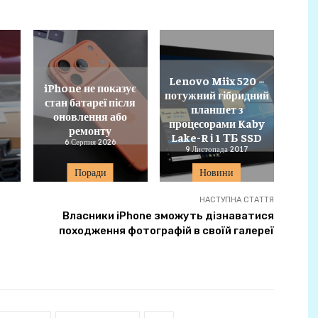
Lenovo Miix 520 –
iPhone не показує
потужний гібридний
стан батареї після
планшет з
оновлення або
процесорами Kaby
ремонту
Lake-R і 1 ТБ SSD
6 Серпня 2026
9 Листопада 2017
Поради
Новини
НАСТУПНА СТАТТЯ
Власники iPhone зможуть дізнаватися
походження фотографій в своїй галереї