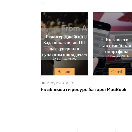
671
Режисер Джейсон
Як завести
Зада показав, як ШІ
автомобіль зі
дає суперсили
смартфона
сучасним оповідачам
17 Жовтня 2014
26 Серпня 2025
Новини
Статті
ПОПЕРЕДНЯ СТАТТЯ
Як збільшити ресурс батареї MacBook