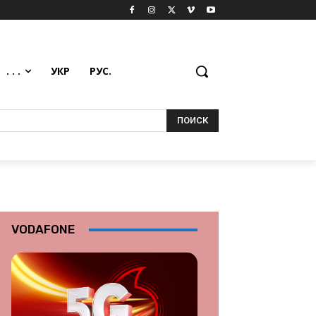
. . .
УКР
РУС.
ПОИСК
VODAFONE