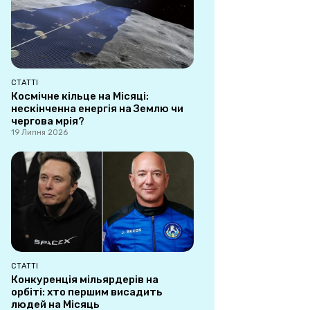
СТАТТІ
Космічне кільце на Місяці:
нескінченна енергія на Землю чи
чергова мрія?
19 Липня 2026
СТАТТІ
Конкуренція мільярдерів на
орбіті: хто першим висадить
людей на Місяць