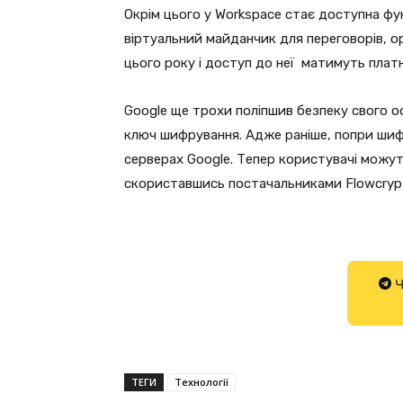
Окрім цього у Workspace стає доступна фу
віртуальний майданчик для переговорів, ор
цього року і доступ до неї матимуть плат
Google ще трохи поліпшив безпеку свого 
ключ шифрування. Адже раніше, попри шифр
серверах Google. Тепер користувачі можут
скориставшись постачальниками Flowcrypt, 
Ч
ТЕГИ
Технології