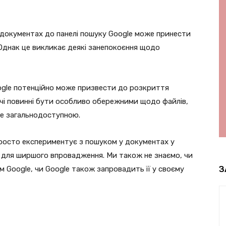
 документах до панелі пошуку Google може принести
 Однак це викликає деякі занепокоєння щодо
ogle потенційно може призвести до розкриття
ачі повинні бути особливо обережними щодо файлів,
не загальнодоступною.
просто експериментує з пошуком у документах у
 для ширшого впровадження. Ми також не знаємо, чи
З
 Google, чи Google також запровадить її у своєму