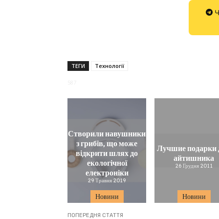
Ч
ТЕГИ
Технології
587
Створили навушники
з грибів, що може
Лучшие подарки 
відкрити шлях до
айтишника
екологічної
26 Грудня 2011
електроніки
29 Травня 2019
Новини
Новини
ПОПЕРЕДНЯ СТАТТЯ