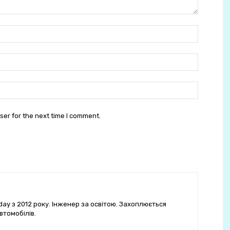
Ім'я:
E-
mail:
сайт:
ser for the next time I comment.
ay з 2012 року. Інженер за освітою. Захоплюється
втомобілів.