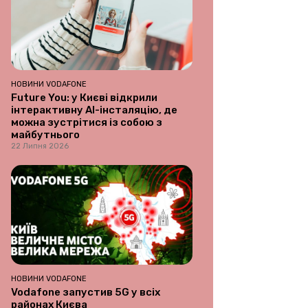
НОВИНИ VODAFONE
Future You: у Києві відкрили
інтерактивну AI-інсталяцію, де
можна зустрітися із собою з
майбутнього
22 Липня 2026
НОВИНИ VODAFONE
Vodafone запустив 5G у всіх
районах Києва