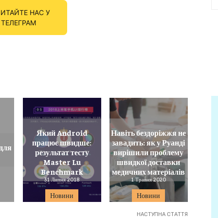
ИТАЙТЕ НАС У
ТЕЛЕГРАМ
Який Android
Навіть бездоріжжя не
працює швидше:
завадить: як у Руанді
для
результат тесту
вирішили проблему
Master Lu
швидкої доставки
Benchmark
медичних матеріалів
31 Липня 2018
1 Травня 2020
Новини
Новини
НАСТУПНА СТАТТЯ