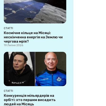
СТАТТІ
Космічне кільце на Місяці:
нескінченна енергія на Землю чи
чергова мрія?
19 Липня 2026
СТАТТІ
Конкуренція мільярдерів на
орбіті: хто першим висадить
людей на Місяць