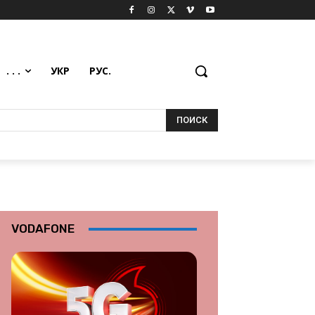
. . .
УКР
РУС.
ПОИСК
VODAFONE