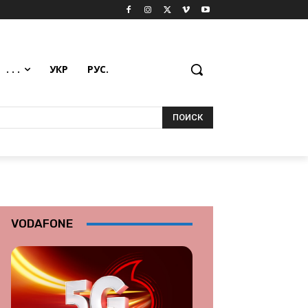
. . .
УКР
РУС.
ПОИСК
VODAFONE