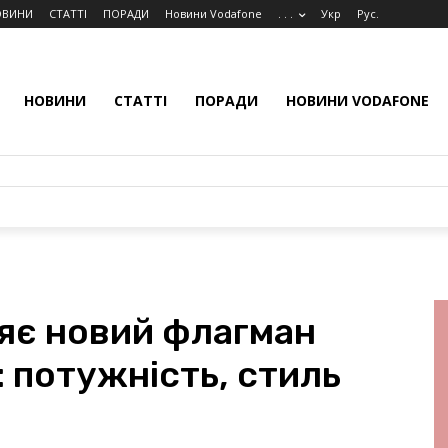
ОВИНИ
СТАТТІ
ПОРАДИ
Новини Vodafone
. . .
Укр
Рус.
НОВИНИ
СТАТТІ
ПОРАДИ
НОВИНИ VODAFONE
ляє новий флагман
: потужність, стиль