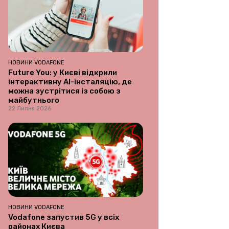
НОВИНИ VODAFONE
Future You: у Києві відкрили
інтерактивну AI-інсталяцію, де
можна зустрітися із собою з
майбутнього
22 Липня 2026
НОВИНИ VODAFONE
Vodafone запустив 5G у всіх
районах Києва