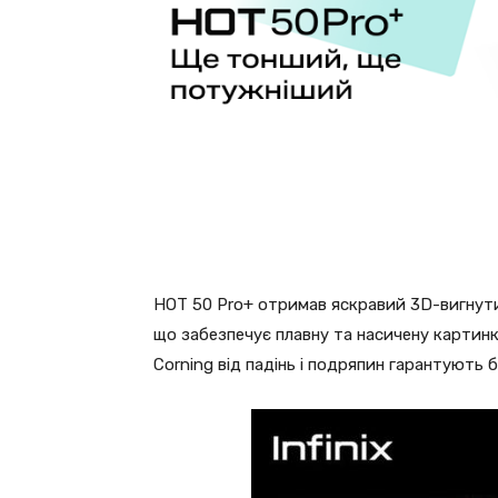
HOT 50 Pro+ отримав яскравий 3D-вигнут
що забезпечує плавну та насичену картинк
Corning від падінь і подряпин гарантують б