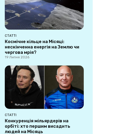
СТАТТІ
Космічне кільце на Місяці:
нескінченна енергія на Землю чи
чергова мрія?
19 Липня 2026
СТАТТІ
Конкуренція мільярдерів на
орбіті: хто першим висадить
людей на Місяць