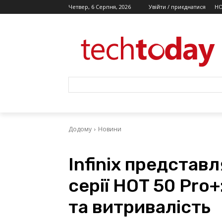
Четвер, 6 Серпня, 2026
Увійти / приєднатися
Н
Додому
Новини
Infinix представ
серії HOT 50 Pro+
та витривалість