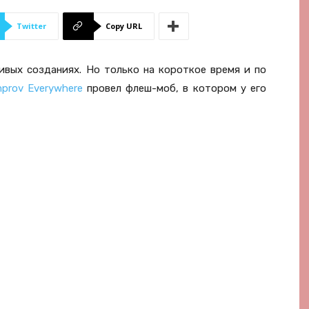
Twitter
Copy URL
ивых созданиях. Но только на короткое время и по
mprov Everywhere
провел флеш-моб, в котором у его