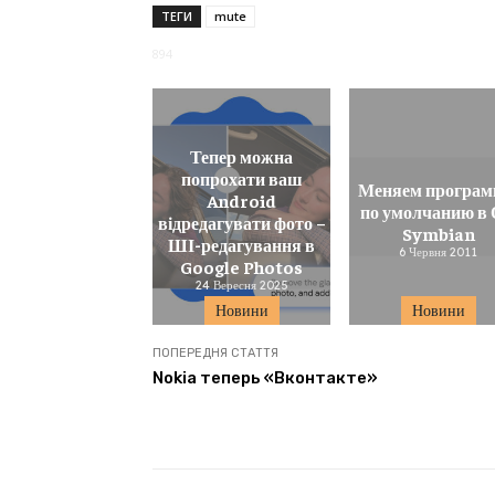
ТЕГИ
mute
894
Тепер можна
попрохати ваш
Меняем програ
Android
по умолчанию в
відредагувати фото –
Symbian
ШІ-редагування в
6 Червня 2011
Google Photos
24 Вересня 2025
Новини
Новини
ПОПЕРЕДНЯ СТАТТЯ
Nokia теперь «Вконтакте»