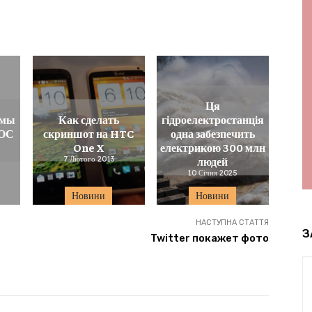
Ця
ммы
Как сделать
гідроелектростанція
 ОС
скриншот на HTC
одна забезпечить
One X
електрикою 300 млн
7 Лютого 2013
людей
10 Січня 2025
Новини
Новини
НАСТУПНА СТАТТЯ
З
Twitter покажет фото