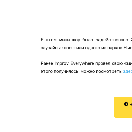
В этом мини-шоу было задействовано 2
случайные посетили одного из парков Нь
Ранее Improv Everywhere провел свою «м
этого получилось, можно посмотреть
зде
Ч