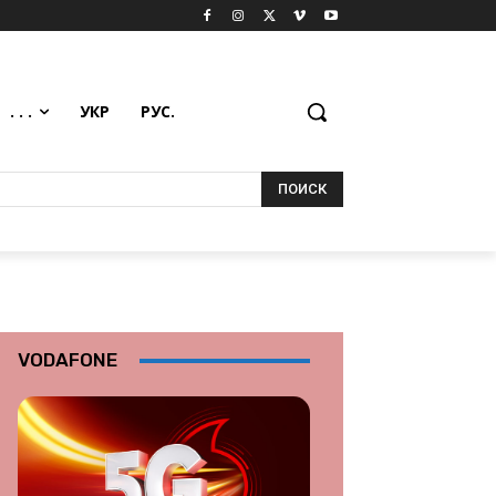
. . .
УКР
РУС.
ПОИСК
VODAFONE