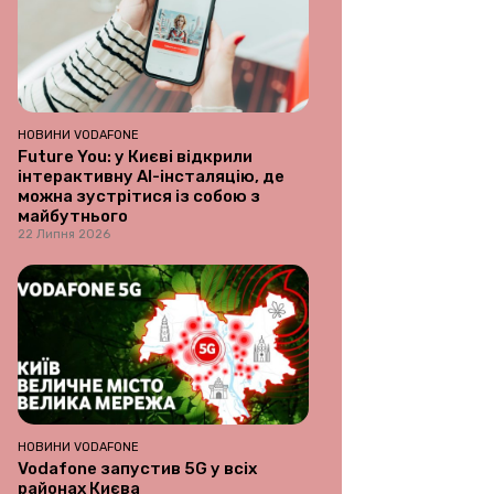
НОВИНИ VODAFONE
Future You: у Києві відкрили
інтерактивну AI-інсталяцію, де
можна зустрітися із собою з
майбутнього
22 Липня 2026
НОВИНИ VODAFONE
Vodafone запустив 5G у всіх
районах Києва