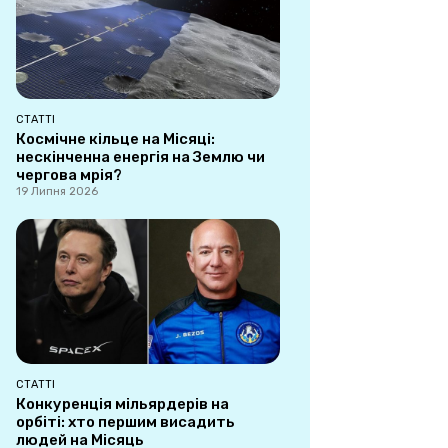
СТАТТІ
Космічне кільце на Місяці:
нескінченна енергія на Землю чи
чергова мрія?
19 Липня 2026
СТАТТІ
Конкуренція мільярдерів на
орбіті: хто першим висадить
людей на Місяць