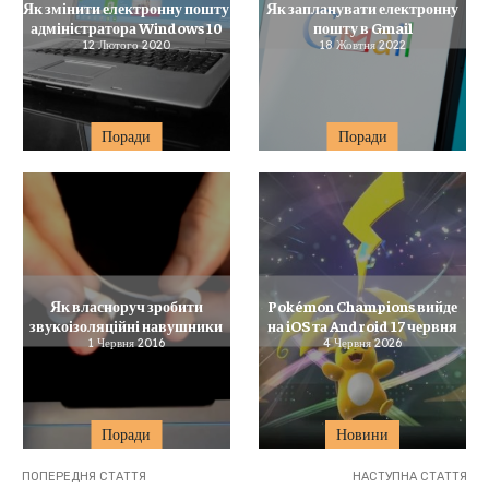
Як змінити електронну пошту
Як запланувати електронну
адміністратора Windows 10
пошту в Gmail
12 Лютого 2020
18 Жовтня 2022
Поради
Поради
Як власноруч зробити
Pokémon Champions вийде
звукоізоляційні навушники
на iOS та Android 17 червня
1 Червня 2016
4 Червня 2026
Поради
Новини
ПОПЕРЕДНЯ СТАТТЯ
НАСТУПНА СТАТТЯ