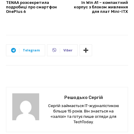
TENAA розсекретила
In Win A1 – компактний
подробиці про смартфон
корпус з блоком живлення
OnePlus 6
для плат Mini-ITX
Telegram
Viber
Решодько Сергій
Сергій займається IT-журналістикою
більше 15 років. Він знається на
«залізі» та готує пише огляди для
TechToday.