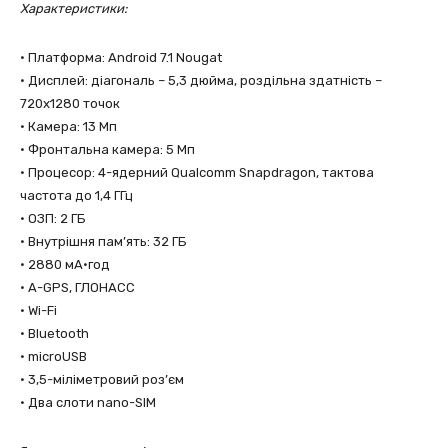
Характеристики:
• Платформа: Android 7.1 Nougat
• Дисплей: діагональ – 5,3 дюйма, роздільна здатність –
720х1280 точок
• Камера: 13 Мп
• Фронтальна камера: 5 Мп
• Процесор: 4-ядерний Qualcomm Snapdragon, тактова
частота до 1,4 ГГц
• ОЗП: 2 ГБ
• Внутрішня пам’ять: 32 ГБ
• 2880 мА·год
• A-GPS, ГЛОНАСС
• Wi-Fi
• Bluetooth
• microUSB
• 3,5-міліметровий роз’єм
• Два слоти nano-SIM