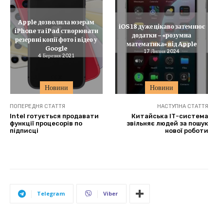
Apple дозволила юзерам
iOS 18 дуже цікаво затемнює
iPhone та iPad створювати
додатки – «розумна
резервні копії фото і відео у
математика» від Apple
Google
17 Липня 2024
4 Березня 2021
Новини
Новини
ПОПЕРЕДНЯ СТАТТЯ
НАСТУПНА СТАТТЯ
Intel готується продавати
Китайська ІТ-система
функції процесорів по
звільняє людей за пошук
підписці
нової роботи
Telegram
Viber