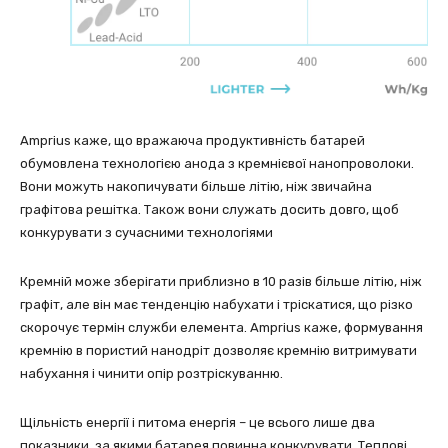
Amprius каже, що вражаюча продуктивність батарей
обумовлена технологією анода з кремнієвої нанопроволоки.
Вони можуть накопичувати більше літію, ніж звичайна
графітова решітка. Також вони служать досить довго, щоб
конкурувати з сучасними технологіями
Кремній може зберігати приблизно в 10 разів більше літію, ніж
графіт, але він має тенденцію набухати і тріскатися, що різко
скорочує термін служби елемента. Amprius каже, формування
кремнію в пористий нанодріт дозволяє кремнію витримувати
набухання і чинити опір розтріскуванню.
Щільність енергії і питома енергія – це всього лише два
показники, за якими батарея повинна конкурувати. Теплові