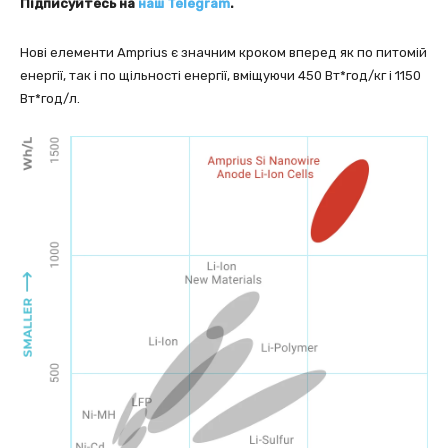
Підписуйтесь на
наш Telegram
.
Нові елементи Amprius є значним кроком вперед як по питомій
енергії, так і по щільності енергії, вміщуючи 450 Вт*год/кг і 1150
Вт*год/л.