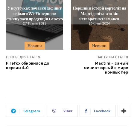
У ноутбуках почався дефіцит
Перший в історії вертоліт на
свіжого Wi-Fi: першою
Марсі долітався: він
стикнулася продукція Lenovo
незворотно зламався
27 Травня 2021
26 Січня 2024
Новини
Новини
ПОПЕРЕДНЯ СТАТТЯ
НАСТУПНА СТАТТЯ
Firefox обновился до
Mactini – самый
версии 4.0
миниатюрный в мире
компьютер
Telegram
Viber
Facebook