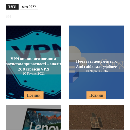
ТЕГИ
sim-????
694
VPN виявилися поганим
Печатать документы с
захистом приватності – аналіз
Android стало удобнее
200 сервісів VPN
14 Червня 2013
10 Грудня 2021
Новини
Новини