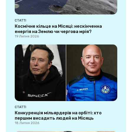
СТАТТІ
Космічне кільце на Місяці: нескінченна
енергія на Землю чи чергова мрія?
19 Липня 2026
СТАТТІ
Конкуренція мільярдерів на орбіті: хто
першим висадить людей на Місяць
18 Липня 2026