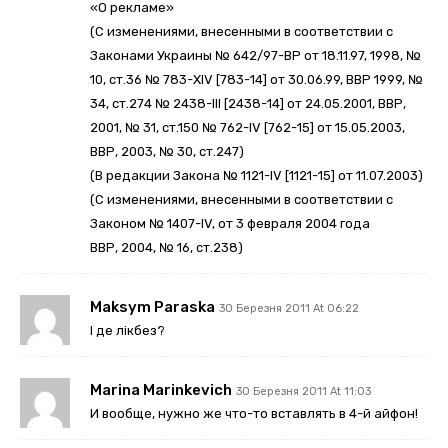
«О рекламе»
(С изменениями, внесенными в соответствии с
Законами Украины № 642/97-ВР от 18.11.97, 1998, №
10, ст.36 № 783-XIV [783-14] от 30.06.99, ВВР 1999, №
34, ст.274 № 2438-III [2438-14] от 24.05.2001, ВВР,
2001, № 31, ст.150 № 762-IV [762-15] от 15.05.2003,
ВВР, 2003, № 30, ст.247)
(В редакции Закона № 1121-IV [1121-15] от 11.07.2003)
(С изменениями, внесенными в соответствии с
Законом № 1407-IV, от 3 февраля 2004 года
ВВР, 2004, № 16, ст.238)
Maksym Paraska
30 Березня 2011 At 06:22
І де лікбез?
Marina Marinkevich
30 Березня 2011 At 11:03
И вообще, нужно же что-то вставлять в 4-й айфон!