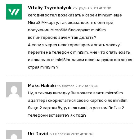
Vitaliy Tsymbalyuk
25 Грудня 2011 At 11:18
сегодня хотел дозаказать к своей miniSim еще
MicroSIM-карту, так оказалось что они при
получении MicroSIM блокируют miniSim
вот интересно зачем так делать?
А если я через некоторое время опять захочу
перейти на телефон с miniSim, мне что опять ехать
и заказывать miniSim. зачем если на руках остается
страя miniSim ?
Maks Halicki
16 Лютого 2012 At 18:36
Ну, в такому випадку Ви можете взяти microSim
адаптер і скористатися своєю карткою як miniSim.
Якщо 2 картки будуть активні, а раптом Ви їх в 2
телефони вставите? як тоді?
Uri David
30 Вересня 2012 At 10:16