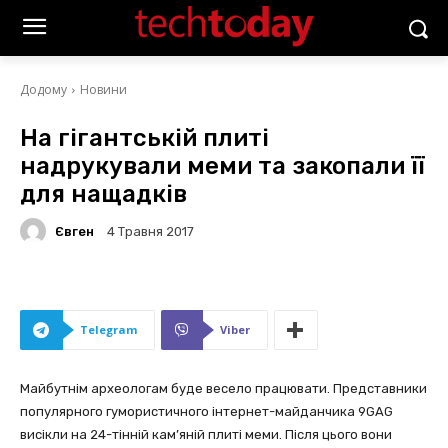
Додому
Новини
На гігантській плиті
надрукували меми та закопали її
для нащадків
Євген
4 Травня 2017
Telegram
Viber
Майбутнім археологам буде весело працювати. Представники
популярного гумористичного інтернет-майданчика 9GAG
висікли на 24-тінній кам’яній плиті меми. Після цього вони