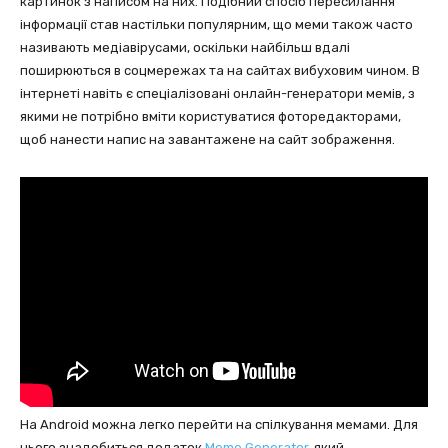
картинок з написом на них. Подібний спосіб пересилання
інформації став настільки популярним, що меми також часто
називають медіавірусами, оскільки найбільш вдалі
поширюються в соцмережах та на сайтах вибуховим чином. В
інтернеті навіть є спеціалізовані онлайн-генератори мемів, з
якими не потрібно вміти користуватися фоторедакторами,
щоб нанести напис на завантажене на сайт зображення.
На Android можна легко перейти на спілкування мемами. Для
цього знадобиться додаток
Meme Generator
, який