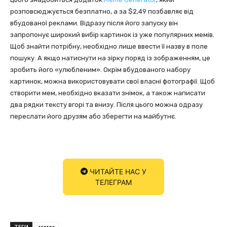
розповсюджується безплатно, а за $2,49 позбавляє від
вбудованої реклами. Відразу після його запуску він
запропонує широкий вибір картинок із уже популярних мемів.
Щоб знайти потрібну, необхідно лише ввести її назву в поле
пошуку. А якщо натиснути на зірку поряд із зображенням, це
зробить його «улюбленим». Окрім вбудованого набору
картинок, можна використовувати свої власні фотографії. Щоб
створити мем, необхідно вказати знімок, а також написати
два рядки тексту вгорі та внизу. Після цього можна одразу
переслати його друзям або зберегти на майбутнє.
ЧИТАЙТЕ НАС У
ТЕЛЕГРАМ
ТЕГИ
меми