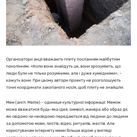
Організатори акції вважають плиту посланням майбутнім
поколінням. «Коли вони знайдуть це, вони зрозуміють, що
люди були не тільки розумними, але і дуже кумедними», –
кажуть вони. При цьому автори проекту не розголошують
точні координати закопаного носія, щоб плиту не знайшли.
Мем (англ. Meme) – одиниця культурної інформації. Мемом
може вважатися будь-яка ідея, символ, манера або образ дії,
які свідомо чи несвідомо передаються від людини до людини
за допомогою мови, листів, відео, ритуалів, жестів. Але
користувачам інтернету меми більше відомі у вигляді