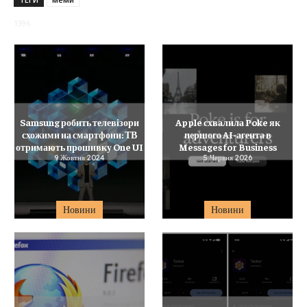
1396
Samsung робить телевізори
Apple схвалила Poke як
схожими на смартфони: ТВ
першого AI-агента в
отримають прошивку One UI
Messages for Business
9 Жовтня 2024
5 Червня 2026
Новини
Новини