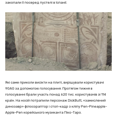
закопали її посеред пустелі в Іспанії.
Які саме приколи висікти на плиті, вирішували користувачі
9GAG за допомогою голосування. Протягом тижня в
голосуванні брали участь понад 620 тис. користувачів зі 114
країн. На носій потрапили персонаж DickButt, «замислений
динозавр» філосораптор і стоп-кадр з кліпу Pen-Pineapple-
Apple-Pen корейського музиканта Піко-Таро.