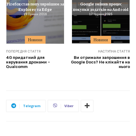
Firefox став популярнішим за
Google змінив процес
Explorer та Edge
покупки додатків на Android
19 Травня 2016
17 Червня 2025
Новини
Новини
ПОПЕРЕДНЯ СТАТТЯ
НАСТУПНА СТАТТЯ
4G придатний для
Ви отримали запрошення в
керування дронами –
Google Docs? Не клікайте на
Qualcomm
нього
Telegram
Viber