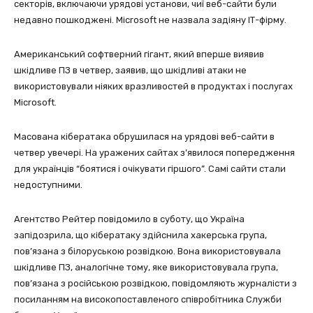
секторів, включаючи урядові установи, чиї веб-сайти були
недавно пошкоджені. Microsoft не назвала задіяну ІТ-фірму.
Американський софтверний гігант, який вперше виявив
шкідливе ПЗ в четвер, заявив, що шкідливі атаки не
використовували ніяких вразливостей в продуктах і послугах
Microsoft.
Масована кібератака обрушилася на урядові веб-сайти в
четвер увечері. На уражених сайтах з’явилося попередження
для українців “боятися і очікувати гіршого”. Самі сайти стали
недоступними.
Агентство Рейтер повідомило в суботу, що Україна
запідозрила, що кібератаку здійснила хакерська група,
пов’язана з білоруською розвідкою. Вона використовувала
шкідливе ПЗ, аналогічне тому, яке використовувала група,
пов’язана з російською розвідкою, повідомляють журналісти з
посиланням на високопоставленого співробітника Служби