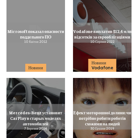
Microsoft показал опасности
Vodafone виплатив $12,4 млн
поддельного ПО
відсотків за єврооблігаціями
10 Квітня 2012
10 Серпня 2022
Новини
Новини
Vodafone
Mercedes-Benz установит
Ефект моторошної долини: чи
CarPlay в старых моделях
потрібно робити роботів
автомобилей
схожими на людей
7 Березня 2014
30 Грудня 2019