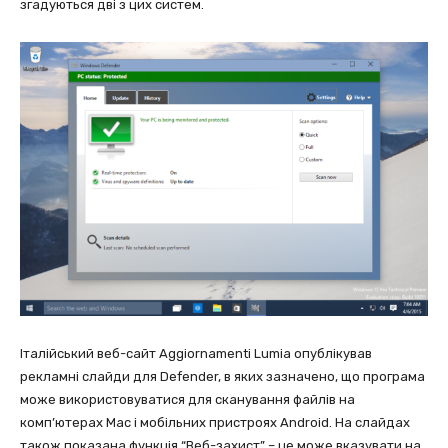
згадуються дві з цих систем.
Італійський веб-сайт Aggiornamenti Lumia опублікував
рекламні слайди для Defender, в яких зазначено, що програма
може використовуватися для сканування файлів на
комп’ютерах Mac і мобільних пристроях Android. На слайдах
також показана функція “Веб-захист” – це може вказувати на