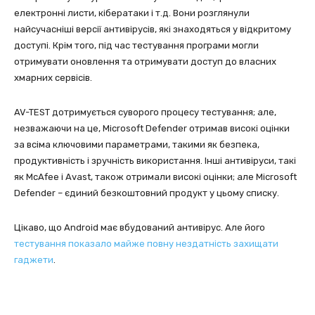
електронні листи, кібератаки і т.д. Вони розглянули
найсучасніші версії антивірусів, які знаходяться у відкритому
доступі. Крім того, під час тестування програми могли
отримувати оновлення та отримувати доступ до власних
хмарних сервісів.
AV-TEST дотримується суворого процесу тестування; але,
незважаючи на це, Microsoft Defender отримав високі оцінки
за всіма ключовими параметрами, такими як безпека,
продуктивність і зручність використання. Інші антивіруси, такі
як McAfee і Avast, також отримали високі оцінки; але Microsoft
Defender – єдиний безкоштовний продукт у цьому списку.
Цікаво, що Android має вбудований антивірус. Але його
тестування показало майже повну нездатність захищати
гаджети
.