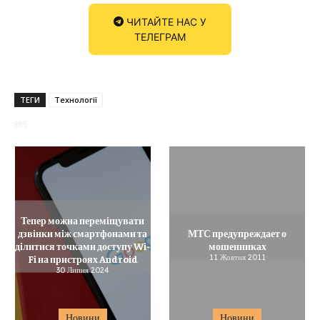
ЧИТАЙТЕ НАС У
ТЕЛЕГРАМ
ТЕГИ
Технології
885
Тепер можна переміщувати
дзвінки між смартфонами та
МТС предупреждает о
ділитися точками доступу Wi-
мошенниках
Fi на пристроях Android
11 Жовтня 2011
30 Липня 2024
Новини
Новини