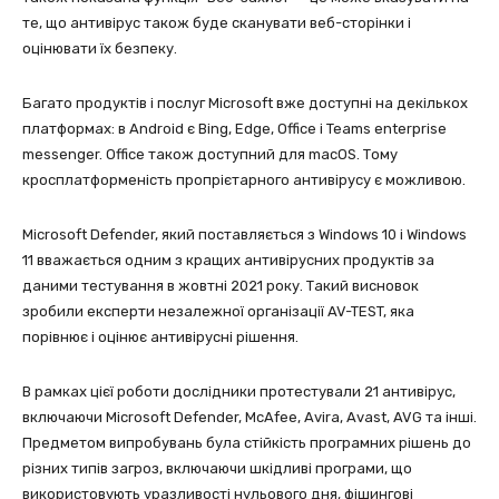
те, що антивірус також буде сканувати веб-сторінки і
оцінювати їх безпеку.
Багато продуктів і послуг Microsoft вже доступні на декількох
платформах: в Android є Bing, Edge, Office і Teams enterprise
messenger. Office також доступний для macOS. Тому
кросплатформеність пропрієтарного антивірусу є можливою.
Microsoft Defender, який поставляється з Windows 10 і Windows
11 вважається одним з кращих антивірусних продуктів за
даними тестування в жовтні 2021 року. Такий висновок
зробили експерти незалежної організації AV-TEST, яка
порівнює і оцінює антивірусні рішення.
В рамках цієї роботи дослідники протестували 21 антивірус,
включаючи Microsoft Defender, McAfee, Avira, Avast, AVG та інші.
Предметом випробувань була стійкість програмних рішень до
різних типів загроз, включаючи шкідливі програми, що
використовують уразливості нульового дня, фішингові