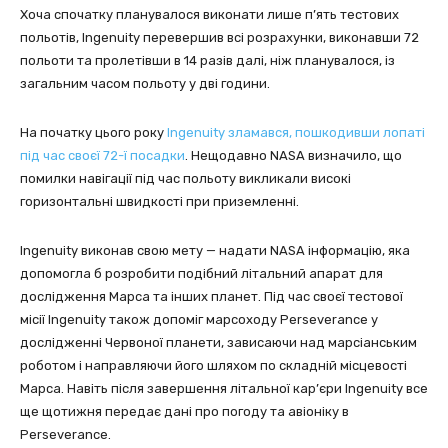
Хоча спочатку планувалося виконати лише п’ять тестових
польотів, Ingenuity перевершив всі розрахунки, виконавши 72
польоти та пролетівши в 14 разів далі, ніж планувалося, із
загальним часом польоту у дві години.
На початку цього року
Ingenuity зламався, пошкодивши лопаті
під час своєї 72-ї посадки
. Нещодавно NASA визначило, що
помилки навігації під час польоту викликали високі
горизонтальні швидкості при приземленні.
Ingenuity виконав свою мету — надати NASA інформацію, яка
допомогла б розробити подібний літальний апарат для
дослідження Марса та інших планет. Під час своєї тестової
місії Ingenuity також допоміг марсоходу Perseverance у
дослідженні Червоної планети, зависаючи над марсіанським
роботом і направляючи його шляхом по складній місцевості
Марса. Навіть після завершення літальної кар’єри Ingenuity все
ще щотижня передає дані про погоду та авіоніку в
Perseverance.