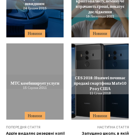
криптовалюту, неминуче
швидшим
втрачають гроші, показує
24 Грудня 2015
дослідження
16 Листопада 2022
Новини
Новини
CES 2018: Huawei починає
МТС комбинирует услуги
продажi смартфона Mate10
15 Серпня 2011
Pro у США
11 Січня 2018
Новини
Новини
ПОПЕРЕДНЯ СТАТТЯ
НАСТУПНА СТАТТЯ
Apple видаляє резервні копії
Запущено школу, в якій