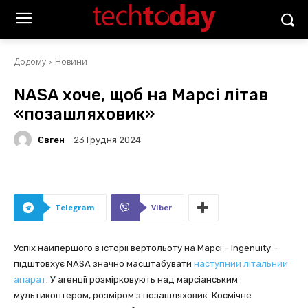
Додому
Новини
NASA хоче, щоб на Марсі літав
«позашляховик»
Євген
23 Грудня 2024
Telegram
Viber
Успіх найпершого в історії вертольоту на Марсі – Ingenuity –
підштовхує NASA значно масштабувати
наступний літальний
апарат
. У агенції розмірковують над марсіанським
мультикоптером, розміром з позашляховик. Космічне