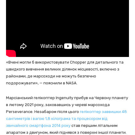
«Вчені могли б використовувати Chopper для детального та
швидкого вивчення великих ділянок місцевості, включно з
районами, де марсоходи не можуть безпечно
подорожувати», — пояснили в NASA.
Марсіанський гелікоптер Ingenuity прибув на Червону планету
в лютому 2021 року, заховавшись у череві марсохода
Perseverance. Незабаром після цього
гелікоптер заввишки 48
сантиметрів і вагою 1,8 кілограма та процесором від
звичайного смартфона 2014 року
став першим літальним
апаратом з двигуном, який піднявся з поверхні іншої планети.