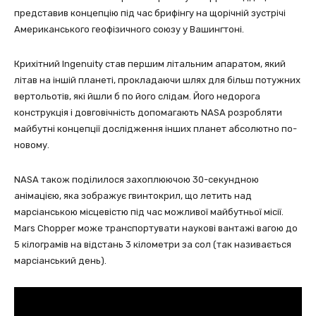
представив концепцію під час брифінгу на щорічній зустрічі
Американського геофізичного союзу у Вашингтоні.
Крихітний Ingenuity став першим літальним апаратом, який
літав на іншій планеті, прокладаючи шлях для більш потужних
вертольотів, які йшли б по його слідам. Його недорога
конструкція і довговічність допомагають NASA розробляти
майбутні концепції дослідження інших планет абсолютно по-
новому.
NASA також поділилося захоплюючою 30-секундною
анімацією, яка зображує гвинтокрил, що летить над
марсіанською місцевістю під час можливої майбутньої місії.
Mars Chopper може транспортувати наукові вантажі вагою до
5 кілограмів на відстань 3 кілометри за сол (так називається
марсіанський день).