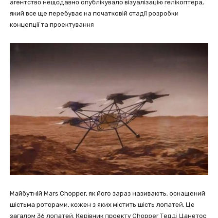
агентство нещодавно опублікувало візуалізацію гелікоптера,
який все ще перебуває на початковій стадії розробки
концепції та проектування
Майбутній Mars Chopper, як його зараз називають, оснащений
шістьма роторами, кожен з яких містить шість лопатей. Це
загалом 36 лопатей. Керівник проекту Chopper Тедді Цанетос