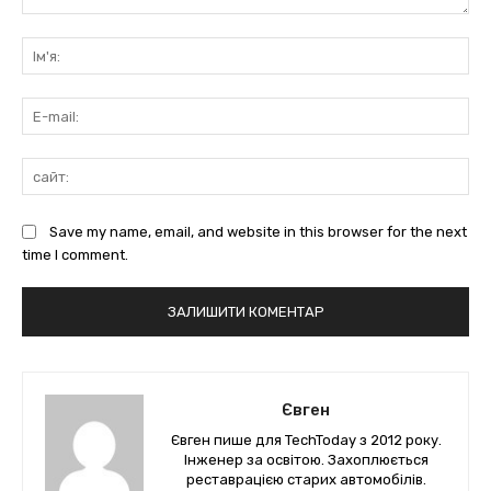
коментарі:
Ім'
E-
mai
сай
Save my name, email, and website in this browser for the next
time I comment.
Євген
Євген пише для TechToday з 2012 року.
Інженер за освітою. Захоплюється
реставрацією старих автомобілів.