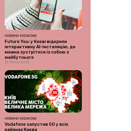
НОВИНИ VODAFONE
Future You: у Києві відкрили
інтерактивну AI-інсталяцію, де
можна зустрітися із собою з
майбутнього
22 Липня 2026
НОВИНИ VODAFONE
Vodafone запустив 5G у всіх
районах Києва