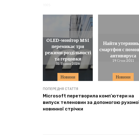
1005
OLED-монітор MSI
Найти утерянн
перемикає три
смартфон с пом
режими роздільності
антивируса
та герцовки
19 Січня 2011
31 Травня 2026
Новини
Новини
ПОПЕРЕДНЯ СТАТТЯ
Microsoft перетворила комп’ютери на
випуск теленовин за допомогою рухомо
новинної стрічки