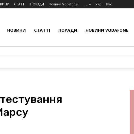
ВИНИ
СТАТТІ
ПОРАДИ
Новини Vodafone
. . .
Укр
Рус.
НОВИНИ
СТАТТІ
ПОРАДИ
НОВИНИ VODAFONE
 тестування
Марсу