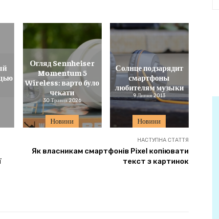
Огляд Sennheiser
ый
Солнце подзарядит
Momentum 5
ощью
смартфоны
Wireless: варто було
любителям музыки
чекати
9 Липня 2013
30 Травня 2026
Новини
Новини
НАСТУПНА СТАТТЯ
Як власникам смартфонів Pixel копіювати
ї
текст з картинок