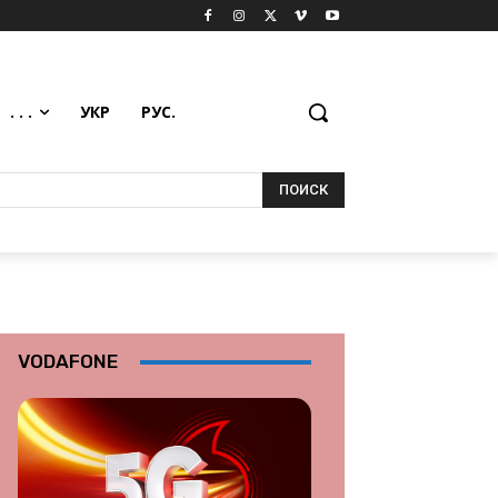
. . .
УКР
РУС.
ПОИСК
VODAFONE