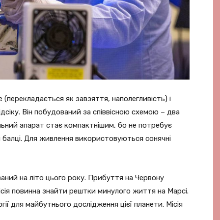
 (перекладається як завзяття, наполегливість) і
дсіку. Він побудований за співвісною схемою – два
альний апарат стає компактнішим, бо не потребує
й балці. Для живлення використовуються сонячні
ваний на літо цього року. Прибуття на Червону
ісія повинна знайти рештки минулого життя на Марсі.
ії для майбутнього дослідження цієї планети. Місія