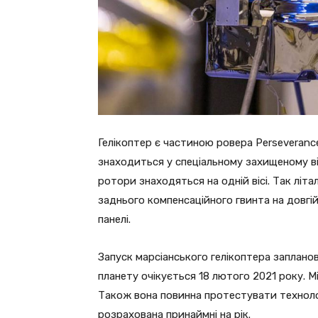
Гелікоптер є частиною ровера Perseverance
знаходиться у спеціальному захищеному ві
ротори знаходяться на одній вісі. Так літ
заднього компенсаційного гвинта на довгі
панелі.
Запуск марсіанського гелікоптера заплано
планету очікується 18 лютого 2021 року. М
Також вона повинна протестувати технолог
розрахована принаймні на рік.