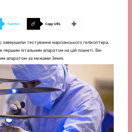
Twitter
Copy URL
ді завершили тестування марсіанського гелікоптера.
е першим літальним апаратом на цій планеті. Він
им апаратом за межами Землі.