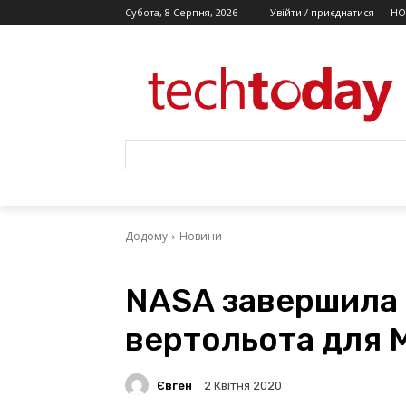
Субота, 8 Серпня, 2026
Увійти / приєднатися
НО
Додому
Новини
NASA завершила
вертольота для 
Євген
2 Квітня 2020