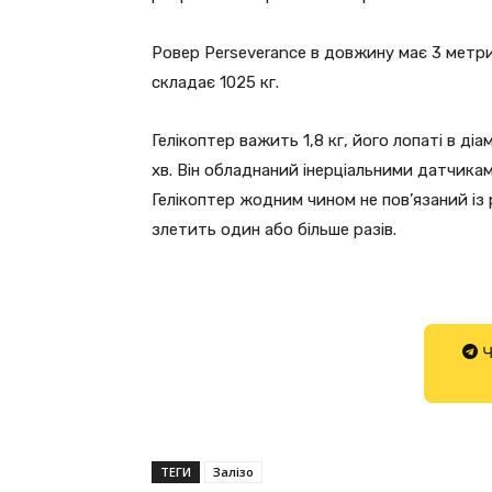
Ровер Perseverance в довжину має 3 метри,
складає 1025 кг.
Гелікоптер важить 1,8 кг, його лопаті в ді
хв. Він обладнаний інерціальними датчика
Гелікоптер жодним чином не пов’язаний із 
злетить один або більше разів.
Ч
ТЕГИ
Залізо