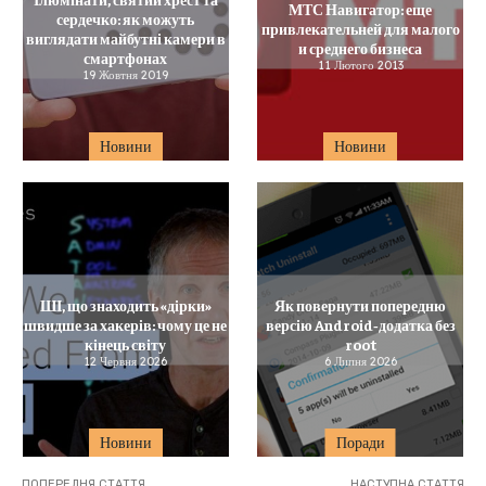
МТС Навигатор: еще
сердечко: як можуть
привлекательней для малого
виглядати майбутні камери в
и среднего бизнеса
смартфонах
11 Лютого 2013
19 Жовтня 2019
Новини
Новини
ШІ, що знаходить «дірки»
Як повернути попередню
швидше за хакерів: чому це не
версію Android‑додатка без
кінець світу
root
12 Червня 2026
6 Липня 2026
Новини
Поради
ПОПЕРЕДНЯ СТАТТЯ
НАСТУПНА СТАТТЯ