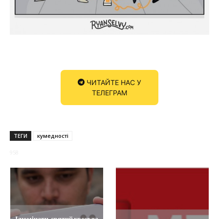
ЧИТАЙТЕ НАС У
ТЕЛЕГРАМ
ТЕГИ
кумедності
958
Ілюмінати, святий хрест та