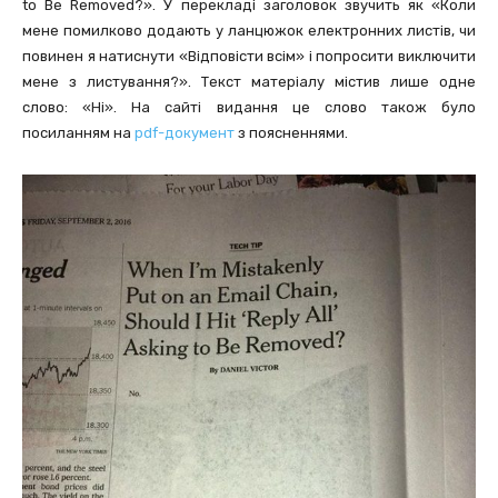
to Be Removed?». У перекладі заголовок звучить як «Коли
мене помилково додають у ланцюжок електронних листів, чи
повинен я натиснути «Відповісти всім» і попросити виключити
мене з листування?». Текст матеріалу містив лише одне
слово: «Ні». На сайті видання це слово також було
посиланням на
pdf-документ
з поясненнями.