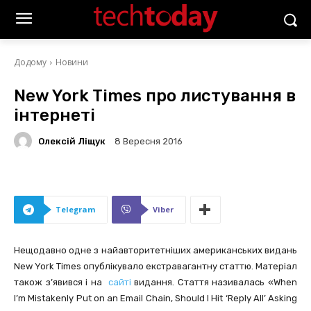
Додому
Новини
New York Times про листування в
інтернеті
Олексій Ліщук
8 Вересня 2016
Telegram
Viber
Нещодавно одне з найавторитетніших американських видань
New York Times опублікувало екстравагантну статтю. Матеріал
також з’явився і на
сайті
видання. Стаття називалась «When
I’m Mistakenly Put on an Email Chain, Should I Hit ‘Reply All’ Asking