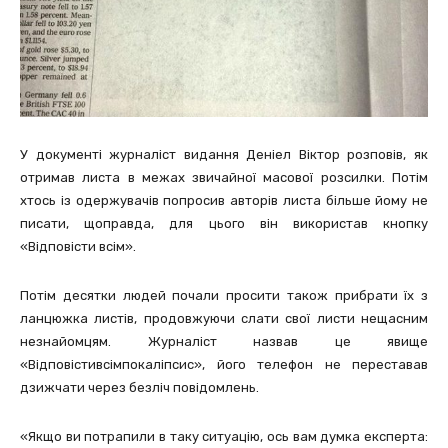
У документі журналіст видання Деніел Віктор розповів, як
отримав листа в межах звичайної масової розсилки. Потім
хтось із одержувачів попросив авторів листа більше йому не
писати, щоправда, для цього він використав кнопку
«Відповісти всім».
Потім десятки людей почали просити також прибрати їх з
ланцюжка листів, продовжуючи слати свої листи нещасним
незнайомцям. Журналіст назвав це явище
«Відповістивсімпокаліпсис», його телефон не переставав
дзижчати через безліч повідомлень.
«Якщо ви потрапили в таку ситуацію, ось вам думка експерта: