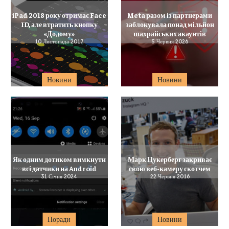
iPad 2018 року отримає Face
Meta разом із партнерами
ID, але втратить кнопку
заблокувала понад мільйон
«Додому»
шахрайських акаунтів
10 Листопада 2017
5 Червня 2026
Новини
Новини
Як одним дотиком вимкнути
Марк Цукерберг закриває
всі датчики на Android
свою веб-камеру скотчем
31 Січня 2024
22 Червня 2016
Поради
Новини