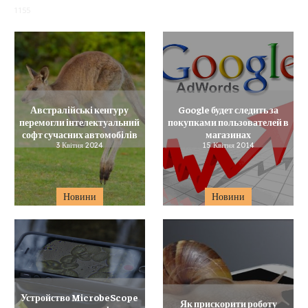
1155
Австралійські кенгуру
Google будет следить за
перемогли інтелектуальний
покупками пользователей в
софт сучасних автомобілів
магазинах
3 Квітня 2024
15 Квітня 2014
Новини
Новини
Устройство MicrobeScope
Як прискорити роботу