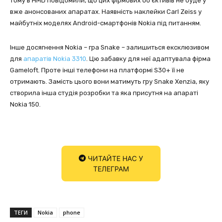
Тому в HMD повідомили, що цих фірмових об’єктивів не буде у
вже анонсованих апаратах. Наявність наклейки Carl Zeiss у
майбутніх моделях Android-смартфонів Nokia під питанням.
Інше досягнення Nokia – гра Snake – залишиться ексклюзивом
для
апаратів Nokia 3310
. Цю забавку для неї адаптувала фірма
Gameloft. Проте інші телефони на платформі S30+ її не
отримають. Замість цього вони матимуть гру Snake Xenzia, яку
створила інша студія розробки та яка присутня на апараті
Nokia 150.
ЧИТАЙТЕ НАС У
ТЕЛЕГРАМ
ТЕГИ
Nokia
phone