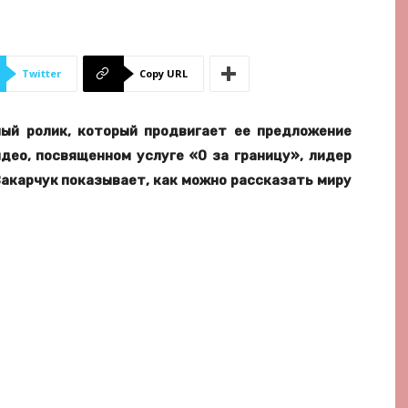
Twitter
Copy URL
ый ролик, который продвигает ее предложение
део, посвященном услуге «0 за границу», лидер
акарчук показывает, как можно рассказать миру