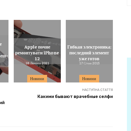
е
Apple почне
Гибкая электроника:
ремонтувати iPhone
последний элемент
леш-
12
уже готов
18 Лютого 2021
17 Січня 2013
Новини
Новини
НАСТУПНА СТАТТЯ
Какими бывают врачебные селфи
ий