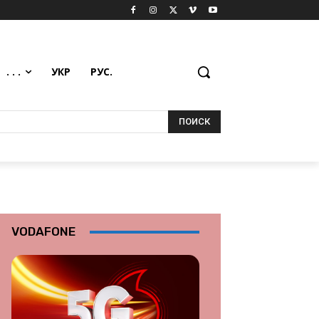
. . .
УКР
РУС.
ПОИСК
VODAFONE