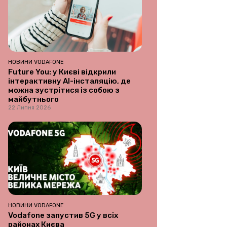
НОВИНИ VODAFONE
Future You: у Києві відкрили
інтерактивну AI-інсталяцію, де
можна зустрітися із собою з
майбутнього
22 Липня 2026
НОВИНИ VODAFONE
Vodafone запустив 5G у всіх
районах Києва