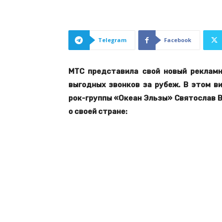
Telegram
Facebook
МТС представила свой новый рекламн
выгодных звонков за рубеж. В этом ви
рок-группы «Океан Эльзы» Святослав В
о своей стране: