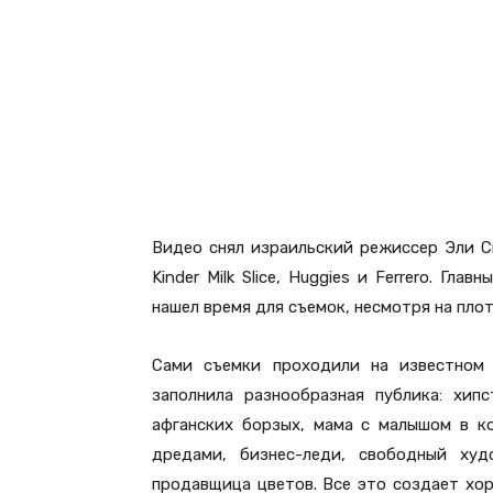
Видео снял израильский режиссер Эли С
Kinder Milk Slice, Huggies и Ferrero. Гл
нашел время для съемок, несмотря на пло
Сами съемки проходили на известном
заполнила разнообразная публика: хип
афганских борзых, мама с малышом в ко
дредами, бизнес-леди, свободный худ
продавщица цветов. Все это создает хор