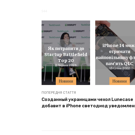
944
iPhone 14 мож
Як потрапити до
отримати
Startup Battlefield
найповільнішу ф
Top 20
пам’ять QLC
2 Червня 2026
13 Січня 2022
Новини
Новини
ПОПЕРЕДНЯ СТАТТЯ
Созданный украинцами чехол Lunecase
добавит в iPhone светодиод уведомлен