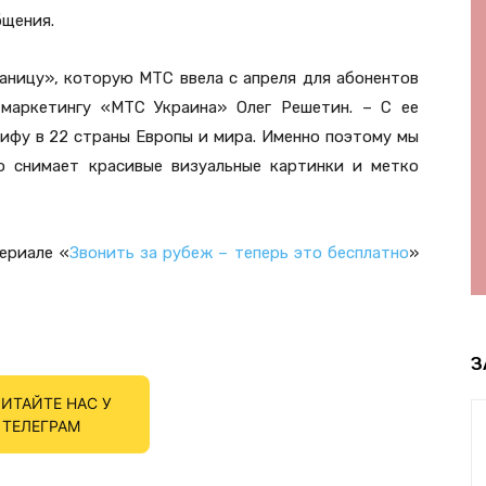
бщения.
раницу», которую МТС ввела с апреля для абонентов
маркетингу «МТС Украина» Олег Решетин. – С ее
ифу в 22 страны Европы и мира. Именно поэтому мы
о снимает красивые визуальные картинки и метко
ериале «
Звонить за рубеж – теперь это бесплатно
»
З
ИТАЙТЕ НАС У
ТЕЛЕГРАМ