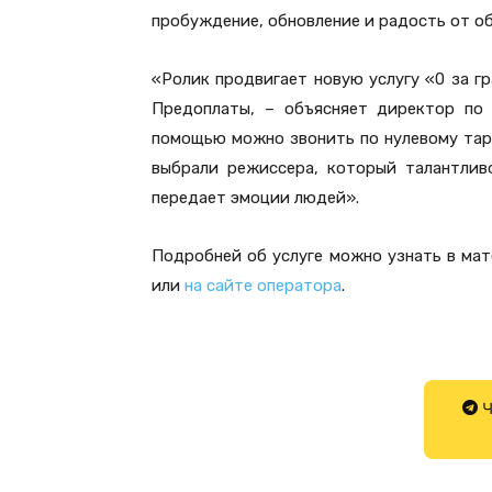
пробуждение, обновление и радость от о
«Ролик продвигает новую услугу «0 за г
Предоплаты, – объясняет директор по 
помощью можно звонить по нулевому тар
выбрали режиссера, который талантлив
передает эмоции людей».
Подробней об услуге можно узнать в мат
или
на сайте оператора
.
Ч