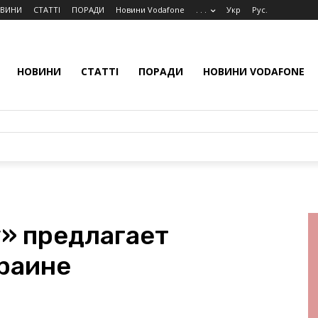
ВИНИ
СТАТТІ
ПОРАДИ
Новини Vodafone
. . .
Укр
Рус.
НОВИНИ
СТАТТІ
ПОРАДИ
НОВИНИ VODAFONE
у» предлагает
краине