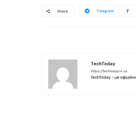
Telegram
Share
TechToday
https://techtoday.in.ua
TechToday – це офіційн