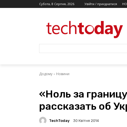
Субота, 8 Серпня, 2026
Увійти / приєднатися
НО
Додому
Новини
«Ноль за границ
рассказать об У
TechToday
30 Квітня 2014