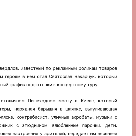
вердлов, известный по рекламным роликам товаров
авным героем в нем стал Святослав Вакарчук, который
тный график подготовки к концертному туру.
 столичном Пешеходном мосту в Киеве, который
стеры, нарядная барышня в шляпке, выгуливающая
ляске, контрабасист, уличные акробаты, музыки с
ожник с этюдником, влюбленные парочки, дети,
ошее настроение у зрителей, передает им весеннее