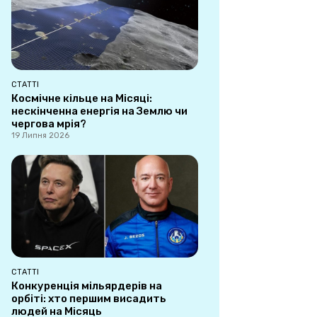
СТАТТІ
Космічне кільце на Місяці:
нескінченна енергія на Землю чи
чергова мрія?
19 Липня 2026
СТАТТІ
Конкуренція мільярдерів на
орбіті: хто першим висадить
людей на Місяць