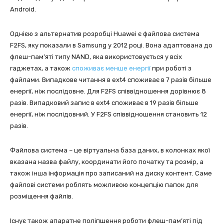
Android.
Однією з альтернатив розробці Huawei є файлова система
F2FS, яку показали в Samsung у 2012 році. Вона адаптована до
флеш-пам’яті типу NAND, яка використовується у всіх
гаджетах, а також
споживає менше енергії
при роботі з
файлами. Випадкове читання в ext4 споживає в 7 разів більше
енергії, ніж послідовне. Для F2FS співвідношення дорівнює 8
разів. Випадковий запис в ext4 споживає в 19 разів більше
енергії, ніж послідовний. У F2FS співвідношення становить 12
разів.
Файлова система – це віртуальна база даних, в колонках якої
вказана назва файлу, координати його початку та розмір, а
також інша інформація про записаний на диску контент. Саме
файлові системи роблять можливою концепцію папок для
розміщення файлів.
Існує також апаратне поліпшення роботи флеш-пам’яті під