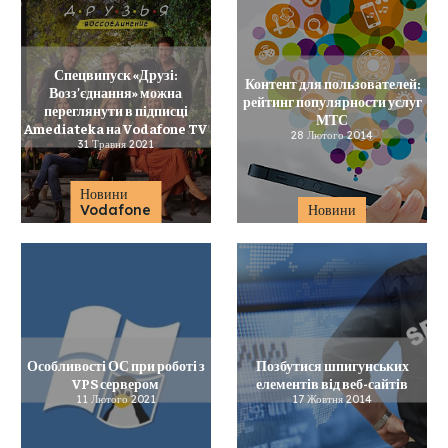
Спецвипуск «Друзі:
Контент для пользователей:
Возз’єднання» можна
рейтинг популярности услуг
переглянути в підписці
МТС
Amediateka на Vodafone TV
28 Лютого 2014
31 Травня 2021
Новини
Vodafone
Новини
Особливості ОС при роботі з
Позбутися шпигунських
VPS сервером
елементів від веб-сайтів
11 Лютого 2021
17 Жовтня 2014