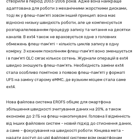
створили в період 2003-2006 років. Адже вона найкраще
адаптована для роботи з механічними жорсткими дисками,
тоді як у флеш-пам’яті зовсім інший принцип: вона має
відносно низьку швидкість роботи, але це компенсується
розпаралелюванням процедур запису та читання на десятки
каналів. В ext4 також не враховується одне з головних
обмежень флеш-пам’яті – кількість циклів запису в одну
комірку. З кожним поколінням флеш-пам’яті воно зменшується
і в пам’яті QLC сягає кількох сотень. Журнали операцій в ext4
швидко зношують флеш-пам’ять. Необхідність заміни ext4
стала особливо помітною з появою флеш-пам’яті у форматі
UFS на заміну старому eMMC, де вузьким місцем стала саме
ext4.
Нова файлова система EROFS обіцяє для смартфона
збільшення швидкості зчитування даних на 20%, а також
економію до 2 ГБ на флеш-накопичувачі. Головна її відмінність
від інших файлових систем – новий підхід до стиснення даних,
а саме – фокусування на швидкості роботи. Кінцева мета –
надати доступ до цієї файлової системи всім смартфонам