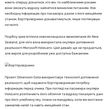
мають спершу дізнатися, хто він, то найближчими роками
вони зможуть відразу зайнятися виниклим питанням. Усю
необхідну інформацію про пасажира, разом з його емоційним
станом, бортпровідники дізнаватимуться, лише поглянувши
на нього.
Подібну ідею втілила новозеландська авіакомпанія Air New
Zealand, для чого вона використала окуляри доповненої
реальності Microsoft HoloLens. Цей девайс ще не продається,
але версія для розробників уже доступна бажаючим.
Проект Dimension Data використовує технології доповненої
реальності, щоб надавати бортпровідникам потрібну
інформацію перед очима. При погляді на пасажира окуляри
HoloLens розпізнають його обличчя та відразу показують дані
про його улюблену їжу, плани на мандрівку, коли він востаннє
замовляв напій та навіть емоційний стан.