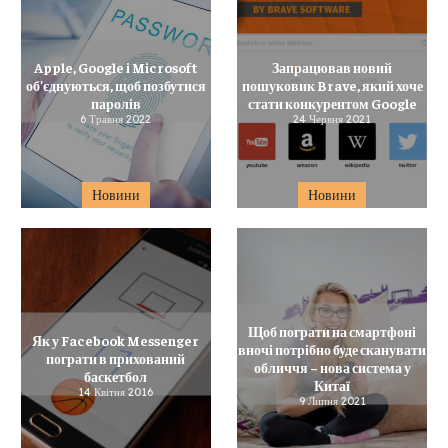
Apple, Google і Microsoft
Запрацював новий
об’єднуються, щоб позбутися
пошуковик Brave, який хоче
паролів
стати конкурентом Google
6 Травня 2022
24 Червня 2021
Новини
Новини
Щоб пограти на смартфоні
Як у Facebook Messenger
вночі потрібно буде сканувати
пограти в прихований
обличчя – нова система у
баскетбол
Китаї
14 Квітня 2016
9 Липня 2021