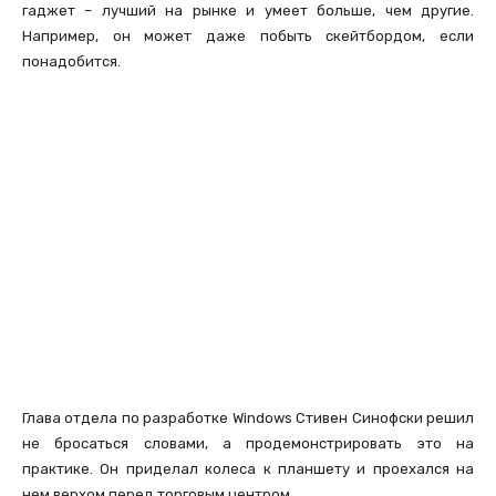
гаджет – лучший на рынке и умеет больше, чем другие.
Например, он может даже побыть скейтбордом, если
понадобится.
Глава отдела по разработке Windows Стивен Синофски решил
не бросаться словами, а продемонстрировать это на
практике. Он приделал колеса к планшету и проехался на
нем верхом перед торговым центром.