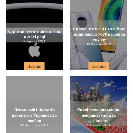
Huawei Mate 30 Pro знімає
Apple випустить автомобіль
на швидкості 7680 кадрів за
в 2024 році
секунду
3 Вересня 2021
19 Вересня 2019
Новини
Новини
Легальный iPhone 4S
Як спілкування машин
появится в Украине с 25
покращує міста та
ноября
суспільство
16 Листопада 2011
10 Лютого 2016