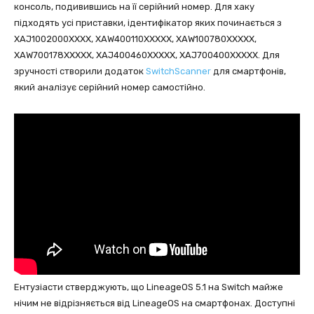
консоль, подивившись на її серійний номер. Для хаку
підходять усі приставки, ідентифікатор яких починається з
XAJ1002000XXXX, XAW400110XXXXX, XAW100780XXXXX,
XAW700178XXXXX, XAJ400460XXXXX, XAJ700400XXXXX. Для
зручності створили додаток
SwitchScanner
для смартфонів,
який аналізує серійний номер самостійно.
Ентузіасти стверджують, що LineageOS 5.1 на Switch майже
нічим не відрізняється від LineageOS на смартфонах. Доступні