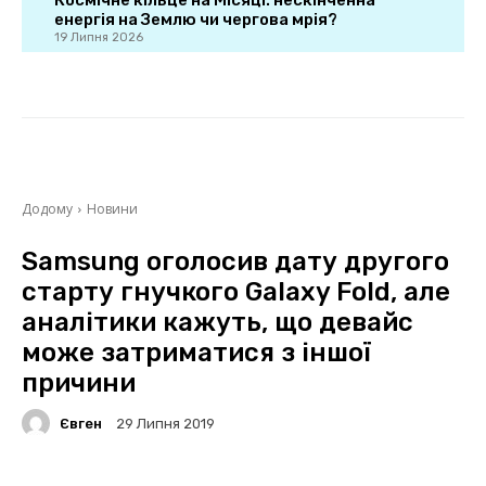
Космічне кільце на Місяці: нескінченна
енергія на Землю чи чергова мрія?
19 Липня 2026