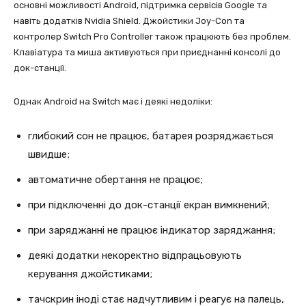
основні можливості Android, підтримка сервісів Google та
навіть додатків Nvidia Shield. Джойстики Joy-Con та
контролер Switch Pro Controller також працюють без проблем.
Клавіатура та миша активуються при приєднанні консолі до
док-станції.
Однак Android на Switch має і деякі недоліки:
глибокий сон не працює, батарея розряджається
швидше;
автоматичне обертання не працює;
при підключенні до док-станції екран вимкнений;
при заряджанні не працює індикатор заряджання;
деякі додатки некоректно відпрацьовують
керування джойстиками;
тачскрин іноді стає надчутливим і реагує на палець,