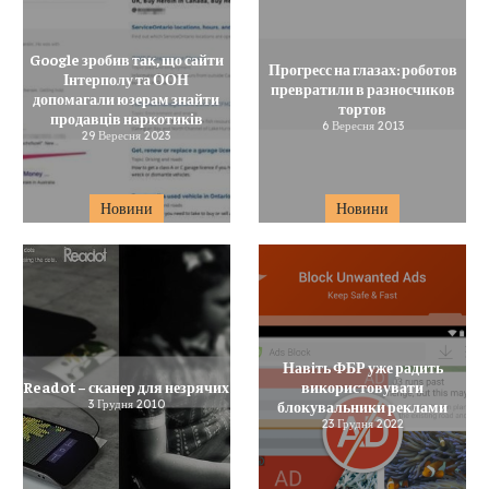
Google зробив так, що сайти
Прогресс на глазах: роботов
Інтерполу та ООН
превратили в разносчиков
допомагали юзерам знайти
тортов
продавців наркотиків
6 Вересня 2013
29 Вересня 2023
Новини
Новини
Навіть ФБР уже радить
Readot – сканер для незрячих
використовувати
3 Грудня 2010
блокувальники реклами
23 Грудня 2022