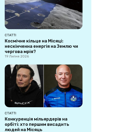
СТАТТІ
Космічне кільце на Місяці:
нескінченна енергія на Землю чи
чергова мрія?
19 Липня 2026
СТАТТІ
Конкуренція мільярдерів на
орбіті: хто першим висадить
людей на Місяць