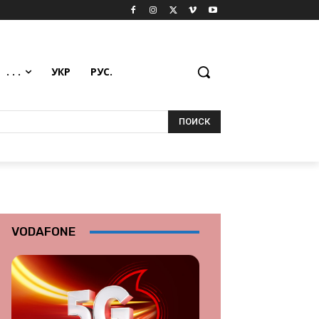
. . .
УКР
РУС.
ПОИСК
VODAFONE