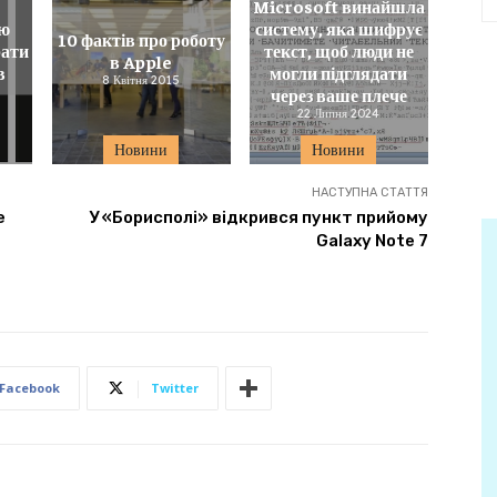
Microsoft винайшла
ою
систему, яка шифрує
10 фактів про роботу
рати
текст, щоб люди не
в Apple
в
могли підглядати
8 Квітня 2015
через ваше плече
22 Липня 2024
Новини
Новини
НАСТУПНА СТАТТЯ
е
У «Борисполі» відкрився пункт прийому
Galaxy Note 7
Facebook
Twitter