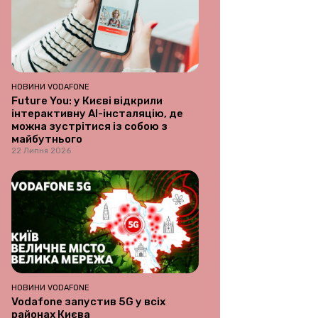
НОВИНИ VODAFONE
Future You: у Києві відкрили
інтерактивну AI-інсталяцію, де
можна зустрітися із собою з
майбутнього
22 Липня 2026
НОВИНИ VODAFONE
Vodafone запустив 5G у всіх
районах Києва