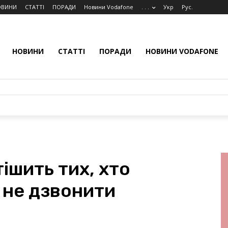
ОВИНИ
СТАТТІ
ПОРАДИ
Новини Vodafone
. . .
Укр
Рус.
НОВИНИ
СТАТТІ
ПОРАДИ
НОВИНИ VODAFONE
ішить тих, хто
 не дзвонити