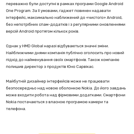
переважно були доступні в рамках програми Google Android
One Program. За її умовами, гаджет повинен надавати
інтерфейс, максимально наближений до «чистого» Android,
без непотрібних спам-додатків і з регулярними оновленнями
версій Android протягом кількох років.
Однак у HMD Global наразі відбуваються значні зміни.
Найближчими днями компанія публічно оголосить про новий
підхід до найменування своїх смартфонів. Також компанію
полишив директор з продуктів Юно Сарвікас.
Майбутній дизайнер інтерфейсів може не працювати
безпосередньо над новою оболонкою Nokia. До його завдань
може входити робота над фірмовими додатками. Смартфони
Nokia постачаються з власною програмою камери та
телефона.