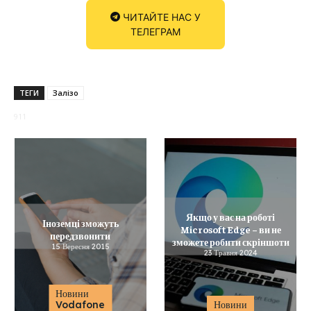
ЧИТАЙТЕ НАС У
ТЕЛЕГРАМ
ТЕГИ
Залізо
911
Якщо у вас на роботі
Іноземці зможуть
Microsoft Edge – ви не
передзвонити
зможете робити скріншоти
15 Вересня 2015
23 Травня 2024
Новини
Vodafone
Новини