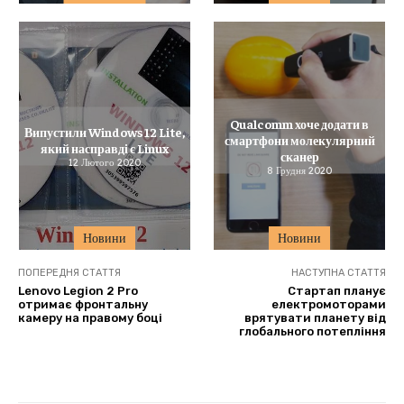
Qualcomm хоче додати в
Випустили Windows 12 Lite,
смартфони молекулярний
який насправді є Linux
сканер
12 Лютого 2020
8 Грудня 2020
Новини
Новини
ПОПЕРЕДНЯ СТАТТЯ
НАСТУПНА СТАТТЯ
Lenovo Legion 2 Pro
Стартап планує
отримає фронтальну
електромоторами
камеру на правому боці
врятувати планету від
глобального потепління