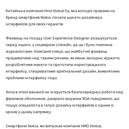
Китайська компанія Hmd Global Oy, яка володіє правами на
бренд смартфонів Nokia, почала шукати дизайнера
інтерфейсів для своїх гаджетів.
Фахівець на посаду User Experience Designer розшукується,
серед іншого, у соцмережі LinkedIn, де це і було помічене
журналістами. Компанія очікує, що майбутній фахівець
працюватиме над такими речами, як меню, вкладки, віджети,
розроблятиме макети та прототипи користувацького
інтерфейсу, створюватиме оригінальний дизайн, виявлятиме
проблеми інтерфейсу тощо.
Хоча в описі вакансії не згадується безпосередньо робота над
фірмовою оболонкою, джерело видання XDA повідомило, що
пошук спеціаліста в галузі дизайну інтерфейсів є одним із
кроків у цьому напрямку.
Смартфони Nokia, які випускає компанія HMD Global,