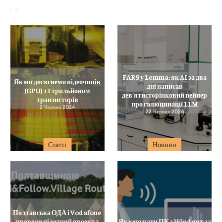
979
FARS у Lemma: як AI за два
Як ми досягнемо відеочипів
дні написав
(GPU) з 1 трильйоном
дев’ятисторінковий пейпер
транзисторів
про галюцинації LLM
2 Червня 2024
22 Червня 2026
Статті
Новини
Полтавська ОДА і Vodafone
провели пілотний проект з
Як керувати ПК з Windows за