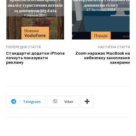
аналізу туристичних потоків
допомогою голосу
за допомогою big data
27 Листопада 2024
9 Вересня 2021
Новини
Vodafone
Поради
ПОПЕРЕДНЯ СТАТТЯ
НАСТУПНА СТАТТЯ
Стандартні додатки iPhone
Zoom наражає MacBook на
почнуть показувати
небезпеку захоплення
рекламу
хакерами
Telegram
Viber