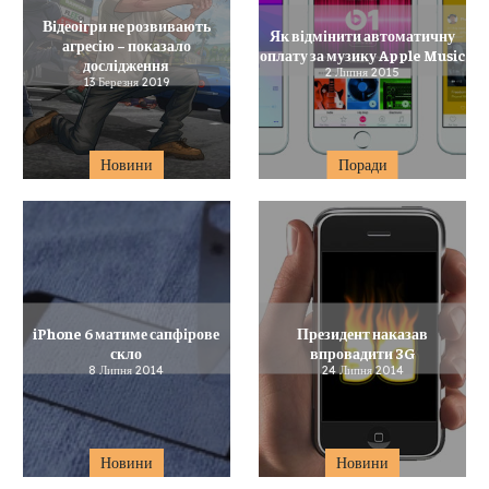
Відеоігри не розвивають
Як відмінити автоматичну
агресію – показало
оплату за музику Apple Music
дослідження
2 Липня 2015
13 Березня 2019
Новини
Поради
iPhone 6 матиме сапфірове
Президент наказав
скло
впровадити 3G
8 Липня 2014
24 Липня 2014
Новини
Новини