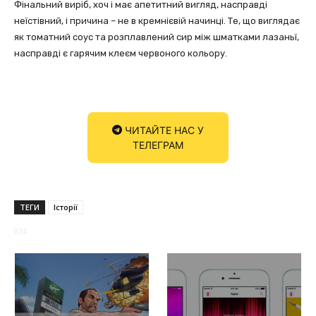
Фінальний виріб, хоч і має апетитний вигляд, насправді
неїстівний, і причина – не в кремнієвій начинці. Те, що виглядає
як томатний соус та розплавлений сир між шматками лазаньї,
насправді є гарячим клеєм червоного кольору.
ЧИТАЙТЕ НАС У
ТЕЛЕГРАМ
ТЕГИ
Історії
834