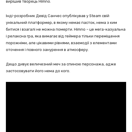
вирішив творець Himno.
Інді-розробник Девід Санчес опублікував у Steam свій
унікальний платформер, в якому немає пасток, нема з ким
битися і взагалі не можна померти. Himno – це мега-казуальна
і релаксна гра, яка вимагає від геймера тільки переміщення
порожніми, але цікавими рівнями, взаємодії з елементами
оточення і повного занурення в атмосферу.
Дещо дивує величезний меч за спиною персонажа, адже
застосовувати його нема до кого.