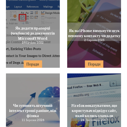
Як додати прапорці
Як на iPhone вимкнути звук
(чекбокси) до документів
певному контакту чи додатку
Microsoft Word
2 Серпня 2023
29 Грудня 2022
Поради
Поради
Чи зупинять штучний
Firefox показуватиме, що
інтелект гроші раніше, ніж
користувач відвідує сайт,
фізика
який колись зламали
11 Березня 2026
24 Листопада 2017