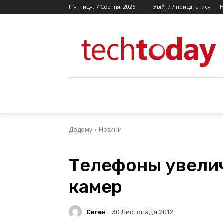
П’ятниця, 7 Серпня, 2026
Увійти / приєднатися
Додому
Новини
Телефоны увели
камер
Євген
30 Листопада 2012