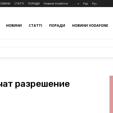
НОВИНИ
СТАТТІ
ПОРАДИ
Новини Vodafone
. . .
Укр
Рус.
НОВИНИ
СТАТТІ
ПОРАДИ
НОВИНИ VODAFONE
чат разрешение