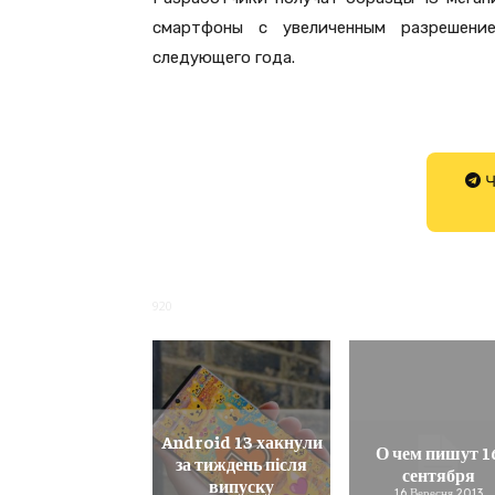
смартфоны с увеличенным разрешени
следующего года.
Ч
920
Android 13 хакнули
О чем пишут 1
за тиждень після
сентября
випуску
16 Вересня 2013