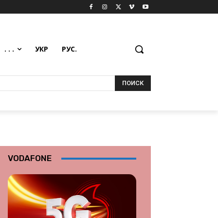
. . .
УКР
РУС.
ПОИСК
VODAFONE