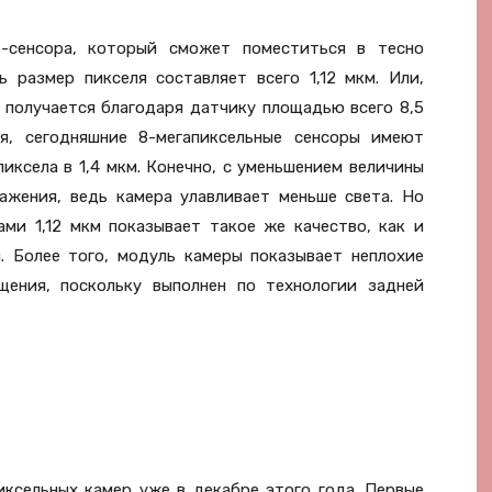
сенсора, который сможет поместиться в тесно
ь размер пикселя составляет всего 1,12 мкм. Или,
я получается благодаря датчику площадью всего 8,5
я, сегодняшние 8-мегапиксельные сенсоры имеют
пиксела в 1,4 мкм. Конечно, с уменьшением величины
ажения, ведь камера улавливает меньше света. Но
ами 1,12 мкм показывает такое же качество, как и
. Более того, модуль камеры показывает неплохие
щения, поскольку выполнен по технологии задней
иксельных камер уже в декабре этого года. Первые