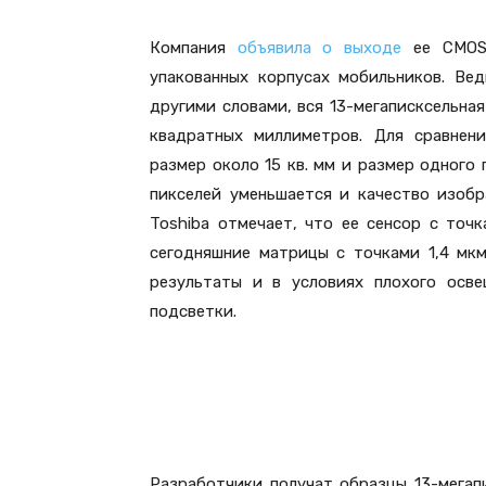
Компания
объявила о выходе
ее CMOS-
упакованных корпусах мобильников. Вед
другими словами, вся 13-мегаписксельна
квадратных миллиметров. Для сравнени
размер около 15 кв. мм и размер одного 
пикселей уменьшается и качество изобр
Toshiba отмечает, что ее сенсор с точк
сегодняшние матрицы с точками 1,4 мкм
результаты и в условиях плохого осве
подсветки.
Разработчики получат образцы 13-мегап