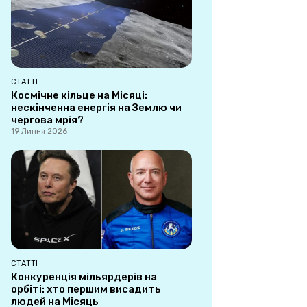
СТАТТІ
Космічне кільце на Місяці:
нескінченна енергія на Землю чи
чергова мрія?
19 Липня 2026
СТАТТІ
Конкуренція мільярдерів на
орбіті: хто першим висадить
людей на Місяць