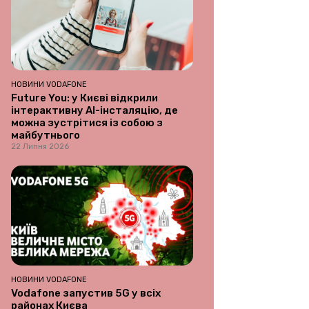
НОВИНИ VODAFONE
Future You: у Києві відкрили
інтерактивну AI-інсталяцію, де
можна зустрітися із собою з
майбутнього
22 Липня 2026
НОВИНИ VODAFONE
Vodafone запустив 5G у всіх
районах Києва