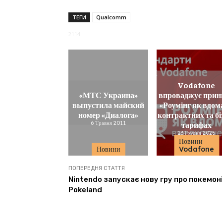
ТЕГИ
Qualcomm
2114
Vodafone
«МТС Украина»
впроваджує прин
выпустила майский
«Роумінг як вдом
номер «Диалога»
контрактних та бі
6 Травня 2011
тарифах
23 Грудня 2025
Новини
Новини
Vodafone
ПОПЕРЕДНЯ СТАТТЯ
Nintendo запускає нову гру про покемоні
Pokeland