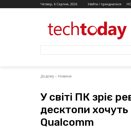
Четвер, 6 Серпня, 2026
Увійти / приєднатися
Н
Додому
Новини
У світі ПК зріє р
десктопи хочуть
Qualcomm