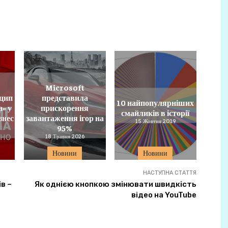
Microsoft
цип
представила
10 найпопулярніших
а» у
прискорення
смайликів в історії
знес
завантаження ігор на
15 Жовтня 2019
95%
18 Травня 2026
Новини
Новини
НАСТУПНА СТАТТЯ
в –
Як однією кнопкою змінювати швидкість
відео на YouTube