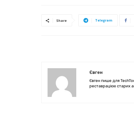
Telegram
Share
Євген
Євген пише для TechTod
реставрацією старих а