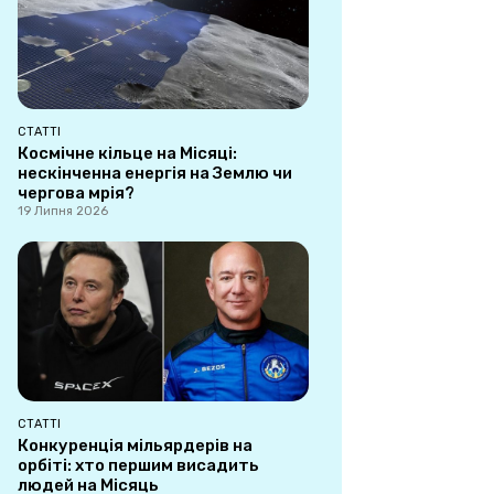
СТАТТІ
Космічне кільце на Місяці:
нескінченна енергія на Землю чи
чергова мрія?
19 Липня 2026
СТАТТІ
Конкуренція мільярдерів на
орбіті: хто першим висадить
людей на Місяць