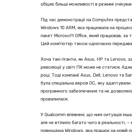
обіцяє більші можливості в режимі очікува
Під час демонстрації на Computex предст
Windows 10 ARM, яка працювала на процесо
пакет Microsoft Office, який працював, за
Цей комп’ютер також одночасно передавав
Хоча такі гіганти, як Asus, HP та Lenovo
революції у світі ПК може не статися. Адж
році. Тоді компанії Asus, Dell, Lenovo та 
була спеціальна версія ОС, яку адаптували
програмного забезпечення та не дозволяла
провалилася.
У Qualcomm впевнені, що нині ситуація інша
але не втілило багато чого в реальності, –
повноцінна Windows, яка працює на новій 