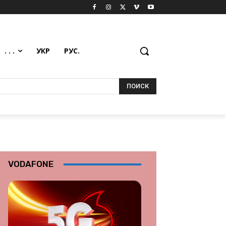
. . .
УКР
РУС.
ПОИСК
VODAFONE