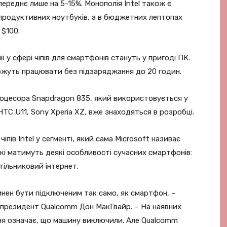
ереднє лише на 5-15%. Монополія Intel також є
продуктивних ноутбуків, а в бюджетних лептопах
 $100.
 у сфері чіпів для смартфонів стануть у пригоді ПК.
можуть працювати без підзаряджання до 20 годин.
роцесора Snapdragon 835, який використовується у
TC U11, Sony Xperia XZ, вже знаходяться в розробці.
пів Intel у сегменті, який сама Microsoft називає
кі матимуть деякі особливості сучасних смартфонів:
ільниковий інтернет.
инен бути підключеним так само, як смартфон, –
е-президент Qualcomm Дон МакГвайр. – На наявних
ня означає, що машину виключили. Але Qualcomm