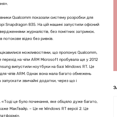
ння».
авники Qualcomm показали систему розробки для
рі Snapdragon 835. На цій машині запустили офісний
 твердженнями журналістів, без помітних затримок.
 потокове відео без ривків.
, зацікавилися можливостями, що пропонує Qualcomm,
е перехід на чіпи ARM Microsoft пробувала ще у 2012
Samsung випустили ноутбуки на базі Windows RT. Це
 для чіпів ARM. Однак вона мала багато обмежень
 запускати звичайні додатки, через що і
З
. «Тоді це було починання, яке обіцяло дуже багато,
 каже МакГвайр. – Це не Windows RT версії 2. Це
платформі».