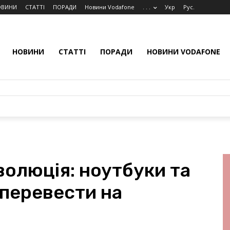
ОВИНИ
СТАТТІ
ПОРАДИ
Новини Vodafone
. . .
Укр
Рус.
НОВИНИ
СТАТТІ
ПОРАДИ
НОВИНИ VODAFONE
еволюція: ноутбуки та
 перевести на