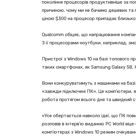
покоління процесорів продуктивніше за поп
причиною, чому ми не бачимо дешевих та 
ціною $300 на процесор припадає близько
Qualcomm обіцяє, що напрацювання компанії
З її процесорами ноутбуки, наприклад, з
Пристрої з Windows 10 на базі топового п
таких смартфонах, як Samsung Galaxy S8, H
Вони конкуруватимуть з машинами на базі чі
«завжди підключені ПК». Це комп’ютери, я
робота протягом всього дня та швидкий ст
«Усе обертається навколо ідеї, що ПК пов
розповів в інтерв’ю виданню PC World віц
комп’ютерах з Windows 10 режим очікуван