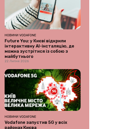
НОВИНИ VODAFONE
Future You: у Києві відкрили
інтерактивну AI-інсталяцію, де
можна зустрітися із собою з
майбутнього
22 Липня 2026
НОВИНИ VODAFONE
Vodafone запустив 5G у всіх
районах Києва