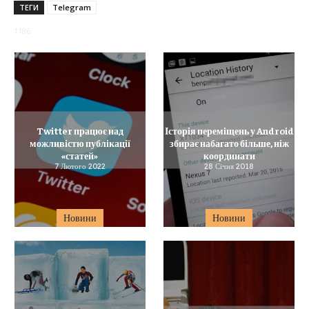
ТЕГИ
Telegram
1186
Twitter працює над
Історія переміщень у Android
можливістю публікації
збирає набагато більше, ніж
«статей»
координати
7 Лютого 2022
28 Січня 2018
Новини
Новини