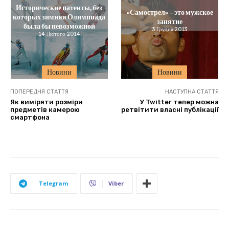
Исторические патенты, без
«Самострел» – это мужское
которых зимняя Олимпиада
занятие
была бы невозможной
3 Грудня 2013
14 Лютого 2014
Новини
Новини
ПОПЕРЕДНЯ СТАТТЯ
НАСТУПНА СТАТТЯ
Як виміряти розміри
У Twitter тепер можна
предметів камерою
ретвітити власні публікації
смартфона
Telegram
Viber