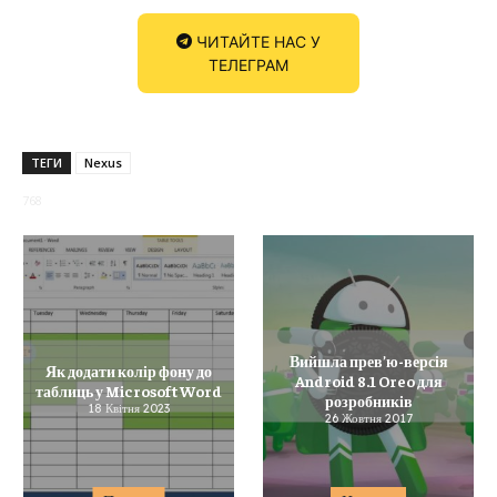
ЧИТАЙТЕ НАС У
ТЕЛЕГРАМ
ТЕГИ
Nexus
768
Вийшла прев’ю-версія
Як додати колір фону до
Android 8.1 Oreo для
таблиць у Microsoft Word
розробників
18 Квітня 2023
26 Жовтня 2017