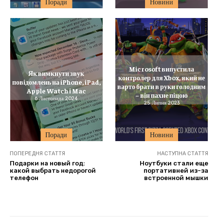
Поради
Новини
Microsoft випустила
Як вимкнути звук
контролер для Xbox, який не
повідомлень на iPhone, iPad,
варто брати в руки голодним
Apple Watch і Mac
– він пахне піцою
6 Листопада 2024
25 Липня 2023
Поради
Новини
ПОПЕРЕДНЯ СТАТТЯ
НАСТУПНА СТАТТЯ
Подарки на новый год:
Ноутбуки стали еще
какой выбрать недорогой
портативней из-за
телефон
встроенной мышки