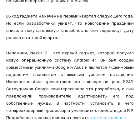
больших издержек в цепочках поставок.
Выход гаджета намечен на первый квартал следующего года.
Но если разработчики увидят, что новогодние праздники
снизили покупательскую способность, они перенесут дату
релиза на второй квартал.
Напомним, Nexus 7 – это первый гаджет, который получил
новую операционную систему Android 4.1. Он был создан
совместными усилиями Google и Asus и является 7-дюймовым
недорогим планшетом с высоким уровнем оснащения.
Изначально Asus презентовал его в январе по цене $249.
Сотрудников Google заинтересовала эта разработка, и они
предложили производителю адаптировать его под
собственные нужды. В частности, установить в него
четырехъядерный процессор и уменьшить стоимость до $199.
Подробнее о планшете можно почитать
в этом материале
.