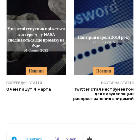
У вересні супутник вріжеться
в астероїд – у NASA
Найгірші паролі 2014 року
сподіваються, що промаху не
21 Січня 2015
буде
31 Серпня 2022
Новини
Новини
ПОПЕРЕДНЯ СТАТТЯ
НАСТУПНА СТАТТЯ
О чем пишут 4 марта
Twitter стал инструментом
для визуализации
распространения эпидемий
Telegram
Viber