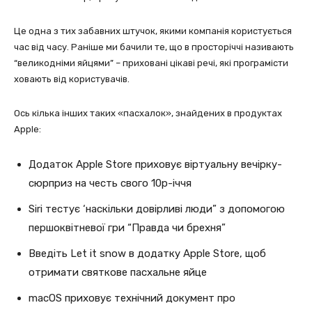
Це одна з тих забавних штучок, якими компанія користується
час від часу. Раніше ми бачили те, що в просторіччі називають
“великодніми яйцями” – приховані цікаві речі, які програмісти
ховають від користувачів.
Ось кілька інших таких «пасхалок», знайдених в продуктах
Apple:
Додаток Apple Store приховує віртуальну вечірку-
сюрприз на честь свого 10р-іччя
Siri тестує ‘наскільки довірливі люди” з допомогою
першоквітневої гри “Правда чи брехня”
Введіть Let it snow в додатку Apple Store, щоб
отримати святкове пасхальне яйце
macOS приховує технічний документ про