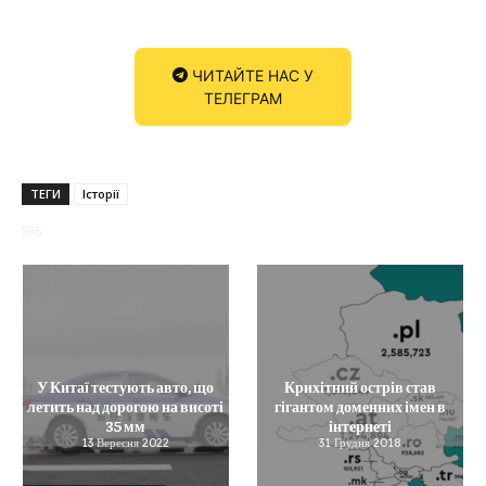
ЧИТАЙТЕ НАС У
ТЕЛЕГРАМ
ТЕГИ
Історії
595
У Китаї тестують авто, що
Крихітний острів став
летить над дорогою на висоті
гігантом доменних імен в
35 мм
інтернеті
13 Вересня 2022
31 Грудня 2018