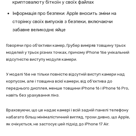
криптовалюту біткоїн у своїх файлах
Інформація про безпеки: Apple вносить зміни на
сторінку своїх випусків з безпеки, включаючи
забавне великоднє яйце
Говорячи про об’єктиви камер, Грубер виміряв товщину трьох
моделей у трьох різних точках, причому iPhone 16e унікальний
відсутністю виступу модуля камери.
У моделі 16e не тільки повністю відсутній виступ камери над
корпусом, але і товщина всієї камери, від об’єктива до
переднього дисплея, менше товщини iPhone 16 і iPhone 16 Pro,
навіть без урахування лінз.
Враховуючи, що це надає камері і всій задній панелі телефону
набагато більш мінімалістичний вигляд, трохи дивно, що Apple,
як очікується, не застосує цей підхід до iPhone 17 Air.