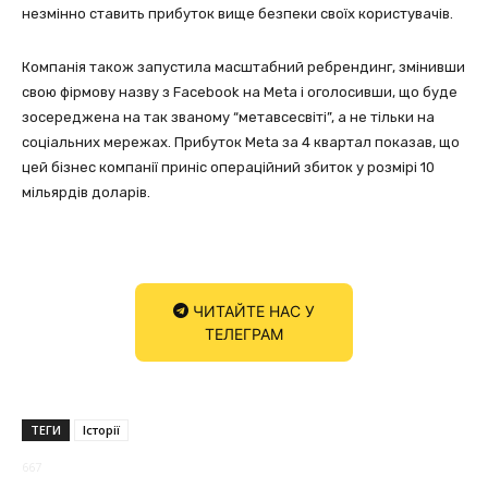
незмінно ставить прибуток вище безпеки своїх користувачів.
Компанія також запустила масштабний ребрендинг, змінивши
свою фірмову назву з Facebook на Meta і оголосивши, що буде
зосереджена на так званому “метавсесвіті”, а не тільки на
соціальних мережах. Прибуток Meta за 4 квартал показав, що
цей бізнес компанії приніс операційний збиток у розмірі 10
мільярдів доларів.
ЧИТАЙТЕ НАС У
ТЕЛЕГРАМ
ТЕГИ
Історії
667