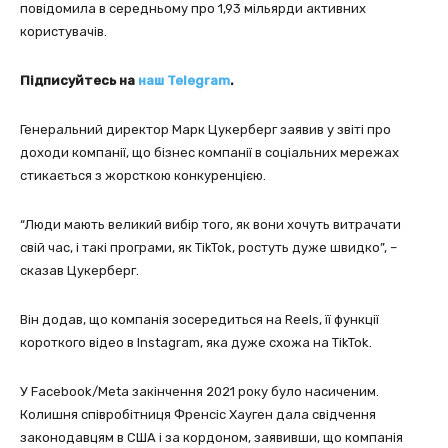
повідомила в середньому про 1,93 мільярди активних
користувачів.
Підписуйтесь на
наш Telegram
.
Генеральний директор Марк Цукерберг заявив у звіті про
доходи компанії, що бізнес компанії в соціальних мережах
стикається з жорсткою конкуренцією.
“Люди мають великий вибір того, як вони хочуть витрачати
свій час, і такі програми, як TikTok, ростуть дуже швидко”, –
сказав Цукерберг.
Він додав, що компанія зосередиться на Reels, її функції
короткого відео в Instagram, яка дуже схожа на TikTok.
У Facebook/Meta закінчення 2021 року було насиченим.
Колишня співробітниця Френсіс Хауген дала свідчення
законодавцям в США і за кордоном, заявивши, що компанія