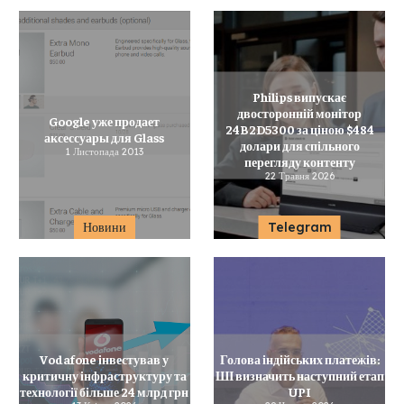
Philips випускає
двосторонній монітор
Google уже продает
24B2D5300 за ціною $484
аксессуары для Glass
долари для спільного
1 Листопада 2013
перегляду контенту
22 Травня 2026
Новини
Telegram
Vodafone інвестував у
Голова індійських платежів:
критичну інфраструктуру та
ШІ визначить наступний етап
технології більше 24 млрд грн
UPI