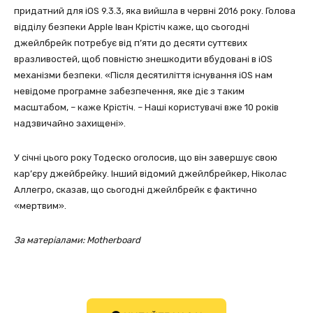
придатний для iOS 9.3.3, яка вийшла в червні 2016 року. Голова
відділу безпеки Apple Іван Крістіч каже, що сьогодні
джейлбрейк потребує від п’яти до десяти суттєвих
вразливостей, щоб повністю знешкодити вбудовані в iOS
механізми безпеки. «Після десятиліття існування iOS нам
невідоме програмне забезпечення, яке діє з таким
масштабом, – каже Крістіч. – Наші користувачі вже 10 років
надзвичайно захищені».
У січні цього року Тодеско оголосив, що він завершує свою
кар’єру джейбрейку. Інший відомий джейлбрейкер, Ніколас
Аллегро, сказав, що сьогодні джейлбрейк є фактично
«мертвим».
За матеріалами:
Motherboard