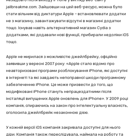
jailbreakme.com. Зайшовши на цей веб-ресурс, можна було
стати вільним від диктатури Apple – встановлювати додатки
не з магазину, завантажувати відсутні в магазині додатки
тощо. Існував навіть альтернативний магазин Cydia з
додатками, які додавали нові функції, прибирали недоліки iOS
тощо.
Apple не мирилася з можливістю джейлбрейку, офіційно
заявивши у вересні 2007 року: «Apple стало відомо про
неавторизовані програми розблокування iPhone, які доступні
в інтернеті та які завдають непоправної шкоди програмному
забезпеченню iPhone. Це може призвести до того, що
модифіковані iPhone стануть непрацездатними після
інсталяції випущених Apple оновлень для iPhone». У 2009 році
компанія, спираючись на закон про інтелектуальну власність,
оголосила джейлбрейк незаконною дією.
У кожній версії iOS компанія закривала доступні для нього
діри. Компанія також переслідувала, наймала на роботу та