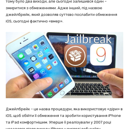
тому було два виходи, але сьогодні залишився один –
змиритися з обмеженнями. Адже інший, під назвою
джейлбрейк, який дозволяв суттєво послабити обмеження
iOS, сьогодні фактично «вмер».
Джейлбрейк – це назва процедури, яка використовує «діри» в
iOS, щоб обійти її обмеження та зробити користування iPhone
та iPad комфортнішим. Уперше її реалізували у 2007 році
незадовго після виходу iPhone у вигляді веб-сайту