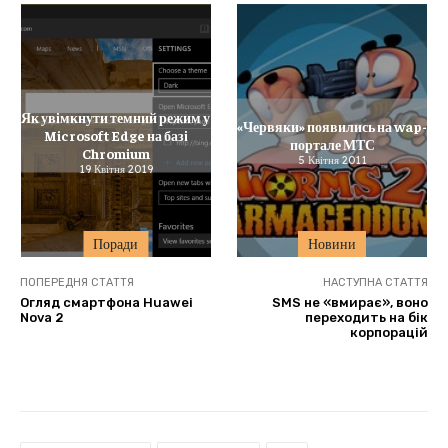
Як увімкнути темний режим у
«Червяки» появились на wap-
Microsoft Edge на базі
портале МТС
Chromium
5 Квітня 2011
19 Квітня 2019
Поради
Новини
ПОПЕРЕДНЯ СТАТТЯ
НАСТУПНА СТАТТЯ
Огляд смартфона Huawei
SMS не «вмирає», воно
Nova 2
переходить на бік
корпорацій