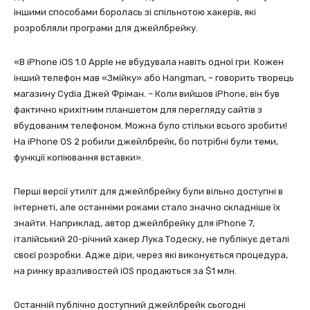
іншими способами боролась зі спільнотою хакерів, які
розробляли програми для джейлбрейку.
«В iPhone iOS 1.0 Apple не вбудувала навіть одної гри. Кожен
інший телефон мав «Змійку» або Hangman, – говорить творець
магазину Cydia Джей Фріман. – Коли вийшов iPhone, він був
фактично крихітним планшетом для перегляду сайтів з
вбудованим телефоном. Можна було стільки всього зробити!
На iPhone OS 2 робили джейлбрейк, бо потрібні були теми,
функції копіювання вставки».
Перші версії утиліт для джейлбрейку були вільно доступні в
інтернеті, але останніми роками стало значно складніше їх
знайти. Наприклад, автор джейлбрейку для iPhone 7,
італійський 20-річний хакер Лука Тодеску, не публікує деталі
своєї розробки. Адже діри, через які виконується процедура,
на ринку вразливостей iOS продаються за $1 млн.
Останній публічно доступний джейлбрейк сьогодні