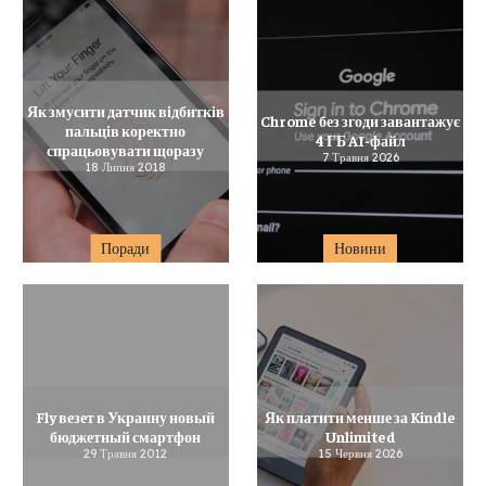
Як змусити датчик відбитків
Chrome без згоди завантажує
пальців коректно
4 ГБ AI-файл
спрацьовувати щоразу
7 Травня 2026
18 Липня 2018
Поради
Новини
Fly везет в Украину новый
Як платити менше за Kindle
бюджетный смартфон
Unlimited
29 Травня 2012
15 Червня 2026