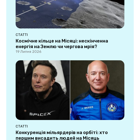
СТАТТІ
Космічне кільце на Місяці: нескінченна
енергія на Землю чи чергова мрія?
19 Липня 2026
СТАТТІ
Конкуренція мільярдерів на орбіті: хто
першим висадить людей на Місяць