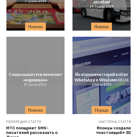
7 Травня 2014
автобані
14 Травня 2019
Новини
Новини
Социальные сети помогают
Як відновити старий клієнт
«воришкам»
WhatsApp в Windows 10 і 11
8 Серпня 2011
7 Січня 2026
Новини
Поради
ПОПЕРЕДНЯ СТАТТЯ
НАСТУПНА СТАТТЯ
МТС поощряет SMS-
Японцы создали
писателей рассказать о
«настоящий» 3D