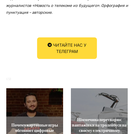
журналистов «Новость о телекоме из будущего». Орфография и
пунктуация – авторские.
ЧИТАЙТЕ НАС У
ТЕЛЕГРАМ
658
Німмечина перетворює
Почему картонные игры
вантажівки на тролейбуси на
обгоняют цифровые
своєму електричному