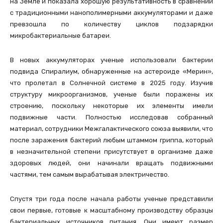
на Земле и показала хорошую результативность в сравнении
с традиционными нанополимерными аккумуляторами и даже
превзошла по количеству циклов подзарядки
микробактериальные батареи.
В новых аккумуляторах ученые использовали бактерии
подвида Спиралиум, обнаруженные на астероиде «Мерин»,
что пролетал в Солнечной системе в 2025 году. Изучив
структуру микроорганизмов, ученые были поражены их
строению, поскольку некоторые их элементы имели
подвижные части. Полностью исследовав собранный
материал, сотрудники Межгалактического союза выявили, что
после заражения бактерий любым штаммом гриппа, который
в незначительной степени присутствует в организме даже
здоровых людей, они начинали вращать подвижными
частями, тем самым вырабатывая электричество.
Спустя три года после начала работы ученые представили
свои первые, готовые к масштабному производству образцы
бактериальных источников питания. Они имеют размер