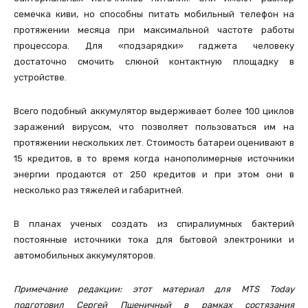
семечка киви, но способны питать мобильный телефон на
протяжении месяца при максимальной частоте работы
процессора. Для «подзарядки» гаджета человеку
достаточно смочить слюной контактную площадку в
устройстве.
Всего подобный аккумулятор выдерживает более 100 циклов
заражений вирусом, что позволяет пользоваться им на
протяжении нескольких лет. Стоимость батареи оценивают в
15 кредитов, в то время когда нанополимерные источники
энергии продаются от 250 кредитов и при этом они в
несколько раз тяжелей и габаритней.
В планах ученых создать из спиралиумных бактерий
постоянные источники тока для бытовой электроники и
автомобильных аккумуляторов.
Примечание редакции: этот материал для MTS Today
подготовил Сергей Пшеничный в рамках состязания