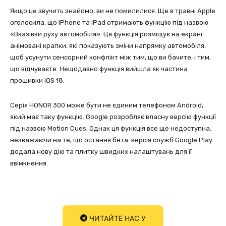
Якщо це звучить знайомо, ви не помилилися. Ще в травні Apple
оголосила, що iPhone та iPad отримають функцію під назвою
«Вказівки руху автомобіля». Ця функція розміщує на екрані
анімовані крапки, які показують зміни напрямку автомобіля,
щоб усунути сенсорний конфлікт між тим, що ви бачите, і тим,
що відчуваєте. Нещодавно функція вийшла як частина
прошивки iOS 18.
Серія HONOR 300 може бути не єдиним телефоном Android,
який має таку функцію. Google розробляє власну версію функції
під назвою Motion Cues. Однак ця функція все ще недоступна,
незважаючи на те, що остання бета-версія служб Google Play
додала нову дію та плитку швидких налаштувань для її
ввімкнення.
ЧИТАЙТЕ НАС У