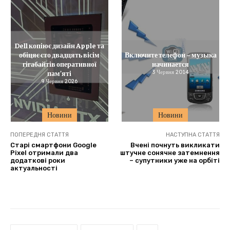
Dell копіює дизайн Apple та
обіцяє сто двадцять вісім
Включите телефон – музыка
гігабайтів оперативної
начинается
пам’яті
3 Червня 2014
9 Червня 2026
Новини
Новини
ПОПЕРЕДНЯ СТАТТЯ
НАСТУПНА СТАТТЯ
Старі смартфони Google
Вчені почнуть викликати
Pixel отримали два
штучне сонячне затемнення
додаткові роки
– супутники уже на орбіті
актуальності