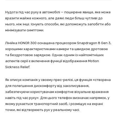
Нудота під час руху в автомобілі — поширене явище, яке може
вразити майже кожного, але деякі люди більш чутливі до
нього, ніж інші. Існують способи, які допоможуть запобігти або
мінімізувати симптоми.
Лінійка HONOR 300 оснащена процесором Snapdragon 8 Gen 3,
хорошими характеристиками камери та швидкою дротовою
та бездротовою зарядкою. Однак одним із найпомітніших
аспектів серії є включення функції відображення Motion
Sickness Relief.
Як описує компанія у своєму прес-релізі, ця функція «створена
для полегшення дискомфорту від заколисування,
забезпечуючи користувачам комфортне візуальне враження
навіть під час руху». Для цього телефон визначає напрямок, у
якому рухається транспортний засіб, і розміщує на екрані
точки, які відтворюють рух у реальному часі.