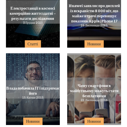
Huawei заявляє про дисплей
Електростанції в космосі
із яскравістю 8 000 ніт, що
комерційно життєздатні –
майже втричі перевищує
результати дослідження
показник Apple iPhone 17
3 Грудня 2023
26 Листопада 2025
Статті
Новини
Чому смартфони в
Влада побачила ІТ і підтримає
майбутньому можуть стати
його
безплатними
15 Квітня 2015
22 Листопада 2016
Новини
Новини