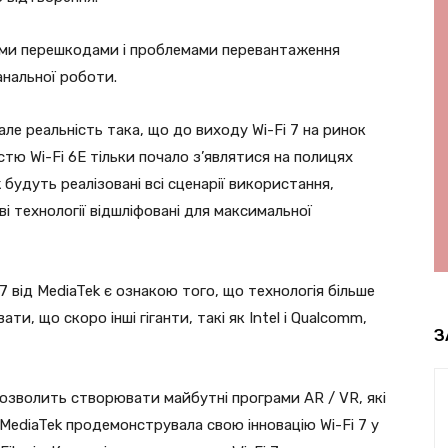
німи перешкодами і проблемами перевантаження
нальної роботи.
ле реальність така, що до виходу Wi-Fi 7 на ринок
тю Wi-Fi 6E тільки почало з’являтися на полицях
ж будуть реалізовані всі сценарії використання,
і технології відшліфовані для максимальної
7 від MediaTek є ознакою того, що технологія більше
и, що скоро інші гіганти, такі як Intel і Qualcomm,
З
7 дозволить створювати майбутні програми AR / VR, які
 MediaTek продемонструвала свою інновацію Wi-Fi 7 у