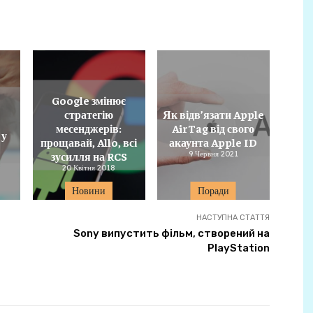
Google змінює
стратегію
Як відв’язати Apple
месенджерів:
AirTag від свого
 у
прощавай, Allo, всі
акаунта Apple ID
зусилля на RCS
9 Червня 2021
20 Квітня 2018
Новини
Поради
НАСТУПНА СТАТТЯ
Sony випустить фільм, створений на
PlayStation