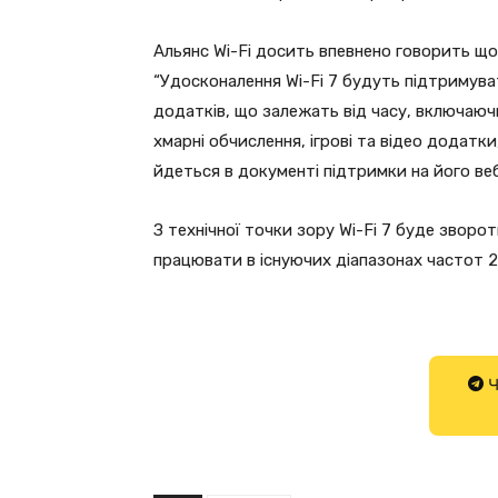
Альянс Wi-Fi досить впевнено говорить щод
“Удосконалення Wi-Fi 7 будуть підтримув
додатків, що залежать від часу, включаючи 
хмарні обчислення, ігрові та відео додатк
йдеться в документі підтримки на його веб
З технічної точки зору Wi-Fi 7 буде зворо
працювати в існуючих діапазонах частот 2,4
Ч