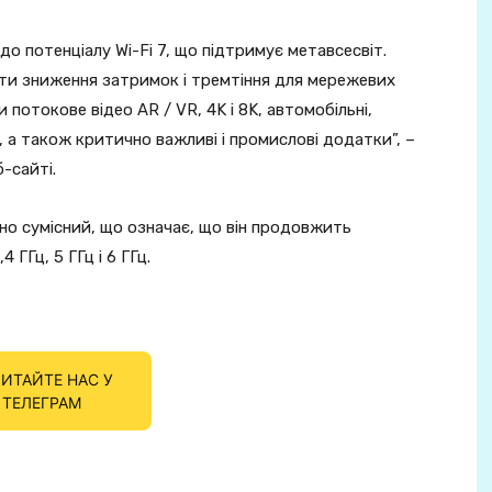
о потенціалу Wi-Fi 7, що підтримує метавсесвіт.
ати зниження затримок і тремтіння для мережевих
потокове відео AR / VR, 4K і 8K, автомобільні,
и, а також критично важливі і промислові додатки”, –
-сайті.
тно сумісний, що означає, що він продовжить
 ГГц, 5 ГГц і 6 ГГц.
ИТАЙТЕ НАС У
ТЕЛЕГРАМ