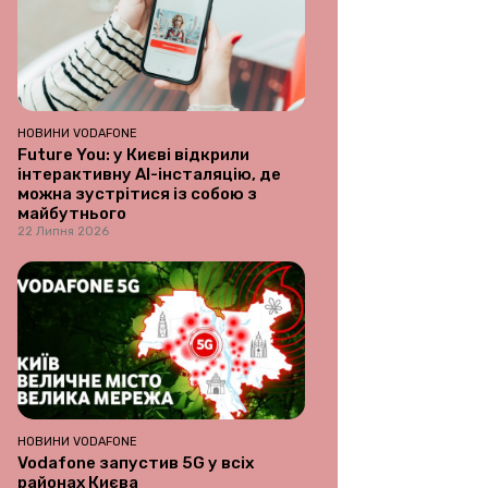
НОВИНИ VODAFONE
Future You: у Києві відкрили
інтерактивну AI-інсталяцію, де
можна зустрітися із собою з
майбутнього
22 Липня 2026
НОВИНИ VODAFONE
Vodafone запустив 5G у всіх
районах Києва