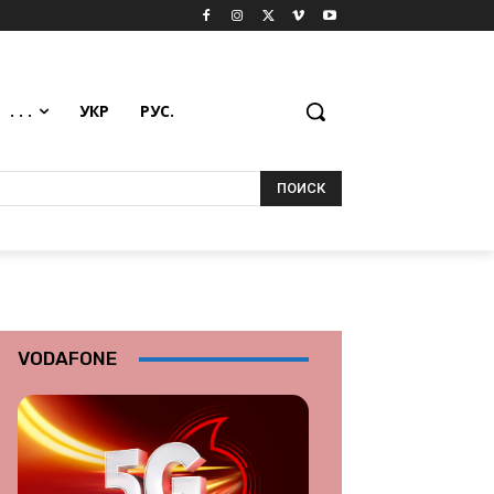
. . .
УКР
РУС.
ПОИСК
VODAFONE