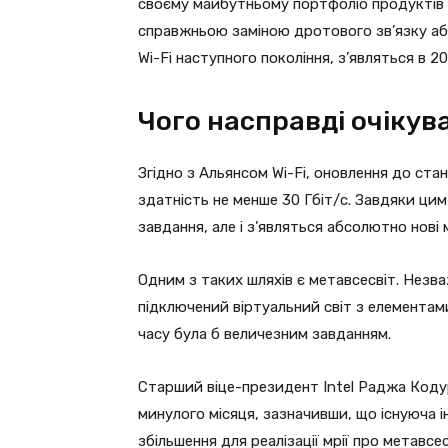
своєму майбутньому портфоліо продуктів Fi
справжньою заміною дротового зв’язку або
Wi-Fi наступного покоління, з’являться в 20
Чого насправді очікува
Згідно з Альянсом Wi-Fi, оновлення до ст
здатність не менше 30 Гбіт/с. Завдяки ци
завдання, але і з’являться абсолютно нові
Одним з таких шляхів є метавсесвіт. Незв
підключений віртуальний світ з елементами
часу була б величезним завданням.
Старший віце-президент Intel Раджа Коду
минулого місяця, зазначивши, що існуюча
збільшення для реалізації мрії про метавсес