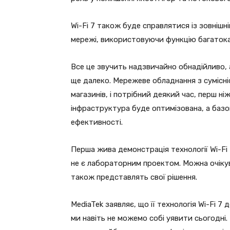
Wi-Fi 7 також буде справлятися із зовніш
мережі, використовуючи функцію багатока
Все це звучить надзвичайно обнадійливо, а
ще далеко. Мережеве обладнання з сумісніс
магазинів, і потрібний деякий час, перш ні
інфраструктура буде оптимізована, а базов
ефективності.
Перша жива демонстрація технології Wi-Fi 
не є лабораторним проектом. Можна очікуват
також представлять свої рішення.
MediaTek заявляє, що її технологія Wi-Fi 
ми навіть не можемо собі уявити сьогодні.