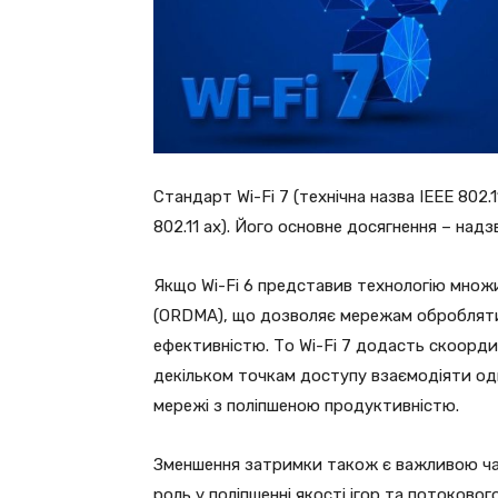
Стандарт Wi-Fi 7 (технічна назва IEEE 802.11
802.11 ax). Його основне досягнення – над
Якщо Wi-Fi 6 представив технологію множ
(ORDMA), що дозволяє мережам обробляти 
ефективністю. То Wi-Fi 7 додасть скоорд
декільком точкам доступу взаємодіяти од
мережі з поліпшеною продуктивністю.
Зменшення затримки також є важливою част
роль у поліпшенні якості ігор та потоковог