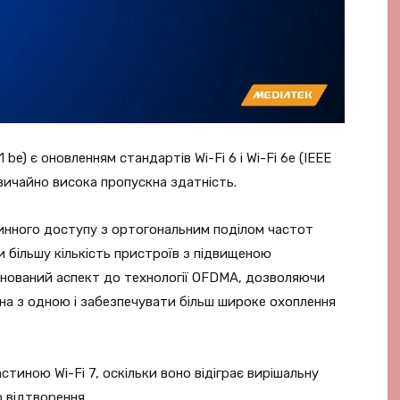
 be) є оновленням стандартів Wi-Fi 6 і Wi-Fi 6e (IEEE
звичайно висока пропускна здатність.
инного доступу з ортогональним поділом частот
більшу кількість пристроїв з підвищеною
инований аспект до технології OFDMA, дозволяючи
на з одною і забезпечувати більш широке охоплення
иною Wi-Fi 7, оскільки воно відіграє вирішальну
о відтворення.