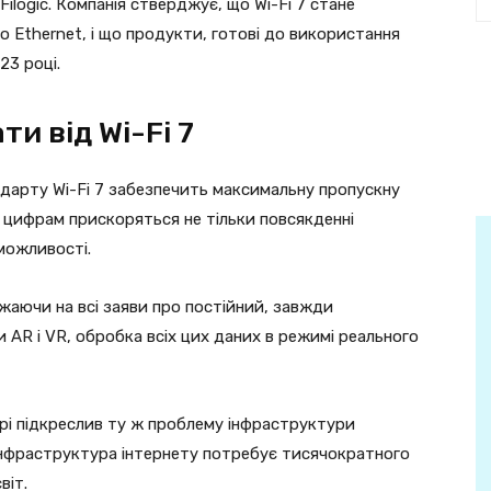
logic. Компанія стверджує, що Wi-Fi 7 стане
 Ethernet, і що продукти, готові до використання
23 році.
ти від Wi-Fi 7
андарту Wi-Fi 7 забезпечить максимальну пропускну
м цифрам прискоряться не тільки повсякденні
 можливості.
ажаючи на всі заяви про постійний, завжди
 AR і VR, обробка всіх цих даних в режимі реального
рі підкреслив ту ж проблему інфраструктури
 інфраструктура інтернету потребує тисячократного
віт.