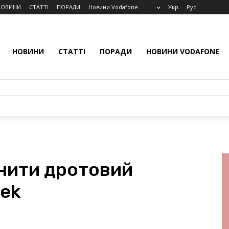
НОВИНИ
СТАТТІ
ПОРАДИ
Новини Vodafone
. . .
Укр
Рус.
НОВИНИ
СТАТТІ
ПОРАДИ
НОВИНИ VODAFONE
інити дротовий
tek