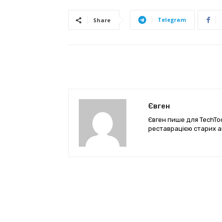
Telegram
Share
Євген
Євген пише для TechTod
реставрацією старих а