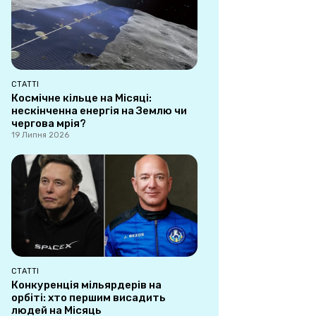
СТАТТІ
Космічне кільце на Місяці:
нескінченна енергія на Землю чи
чергова мрія?
19 Липня 2026
СТАТТІ
Конкуренція мільярдерів на
орбіті: хто першим висадить
людей на Місяць