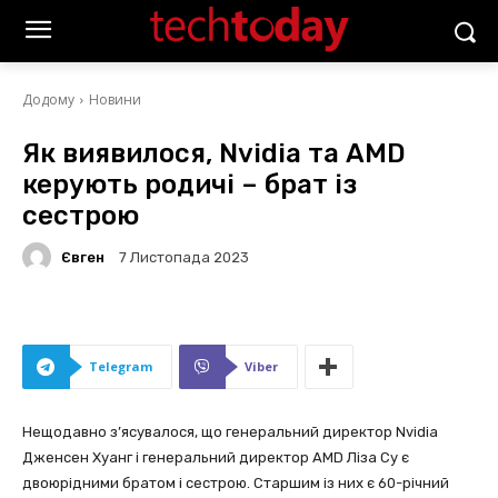
Додому
Новини
Як виявилося, Nvidia та AMD
керують родичі – брат із
сестрою
Євген
7 Листопада 2023
Telegram
Viber
Нещодавно з’ясувалося, що генеральний директор Nvidia
Дженсен Хуанг і генеральний директор AMD Ліза Су є
двоюрідними братом і сестрою. Старшим із них є 60-річний