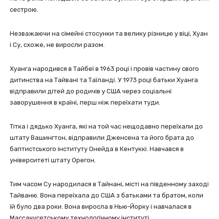
сестрою.
Незважаючи на сімейні стосунки та велику різницю у віці, Хуан
і Су, схоже, не виросли разом.
Хуанга народився в Тайбеї в 1963 році і провів частину свого
дитинства на Тайвані та Таїланді. У 1973 році батьки Хуанга
відправили дітей до родичів у США через соціальні
заворушення в країні, перш ніж переїхати туди.
Тітка і дядько Хуанга, які на той час нещодавно переїхали до
штату Вашингтон, відправили Дженсена та його брата до
баптистського інституту Онейда в Кентуккі. Навчався в
університеті штату Орегон.
Тим часом Су народилася в Тайнані, місті на південному заході
Тайваню. Вона переїхала до США з батьками та братом, коли
їй було два роки. Вона виросла в Нью-Йорку і навчалася в
Массачусетському технологічному інституті.