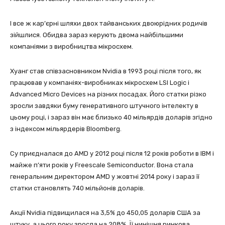
І все ж кар’єрні шляхи двох тайванських двоюрідних родичів
зійшлися. Обидва зараз керують двома найбільшими
компаніями з виробництва мікросхем.
Хуанг став співзасновником Nvidia в 1993 році після того, як
працював у компаніях-виробниках мікросхем LSI Logic і
Advanced Micro Devices на різних посадах. Його статки різко
зросли завдяки буму генеративного штучного інтелекту в
цьому році, і зараз він має близько 40 мільярдів доларів згідно
з індексом мільярдерів Bloomberg.
Су приєдналася до AMD у 2012 році після 12 років роботи в IBM і
майже п’яти років у Freescale Semiconductor. Вона стала
генеральним директором AMD у жовтні 2014 року і зараз її
статки становлять 740 мільйонів доларів.
Акції Nvidia підвищилася на 3,5% до 450,05 доларів США за
штуку, а цього року зросла на 208%. Її нинішня ринкова