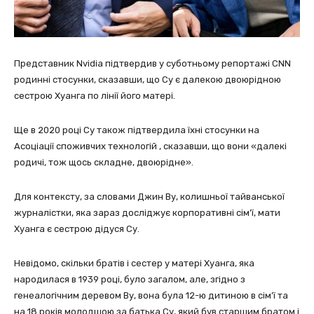
Представник Nvidia підтвердив у суботньому репортажі CNN
родинні стосунки, сказавши, що Су є далекою двоюрідною
сестрою Хуанга по лінії його матері.
Ще в 2020 році Су також підтвердила їхні стосунки на
Асоціації споживчих технологій , сказавши, що вони «далекі
родичі, тож щось складне, двоюрідне».
Для контексту, за словами Джин Ву, колишньої тайванської
журналістки, яка зараз досліджує корпоративні сім’ї, мати
Хуанга є сестрою дідуся Су.
Невідомо, скільки братів і сестер у матері Хуанга, яка
народилася в 1939 році, було загалом, але, згідно з
генеалогічним деревом Ву, вона була 12-ю дитиною в сім’ї та
на 18 років молодшою за батька Су, який був старшим братом і