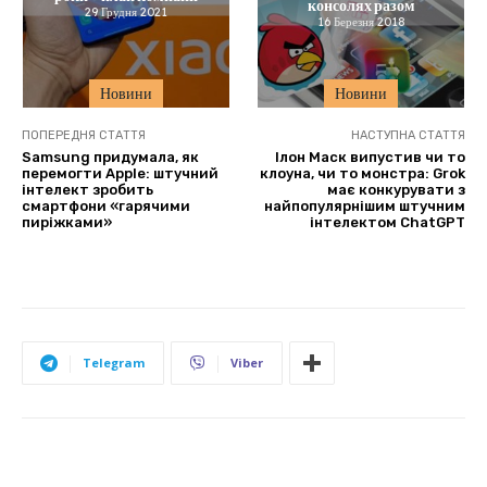
консолях разом
29 Грудня 2021
16 Березня 2018
Новини
Новини
ПОПЕРЕДНЯ СТАТТЯ
НАСТУПНА СТАТТЯ
Samsung придумала, як
Ілон Маск випустив чи то
перемогти Apple: штучний
клоуна, чи то монстра: Grok
інтелект зробить
має конкурувати з
смартфони «гарячими
найпопулярнішим штучним
пиріжками»
інтелектом ChatGPT
Telegram
Viber