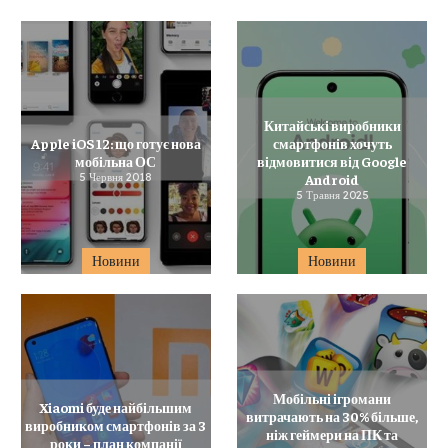
Китайські виробники
Apple iOS 12: що готує нова
смартфонів хочуть
мобільна ОС
відмовитися від Google
5 Червня 2018
Android
5 Травня 2025
Новини
Новини
Мобільні ігромани
Xiaomi буде найбільшим
витрачають на 30% більше,
виробником смартфонів за 3
ніж геймери на ПК та
роки – план компанії